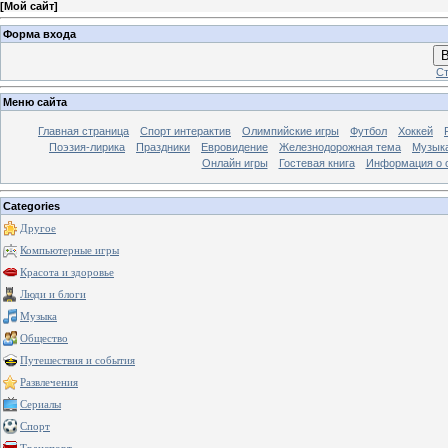
[
Мой сайт
]
Форма входа
В
Ст
Меню сайта
Главная страница
Спорт интерактив
Олимпийские игры
Футбол
Хоккей
Поэзия-лирика
Праздники
Евровидение
Железнодорожная тема
Музык
Онлайн игры
Гостевая книга
Информация о 
Categories
Другое
Компьютерные игры
Красота и здоровье
Люди и блоги
Музыка
Общество
Путешествия и события
Развлечения
Сериалы
Спорт