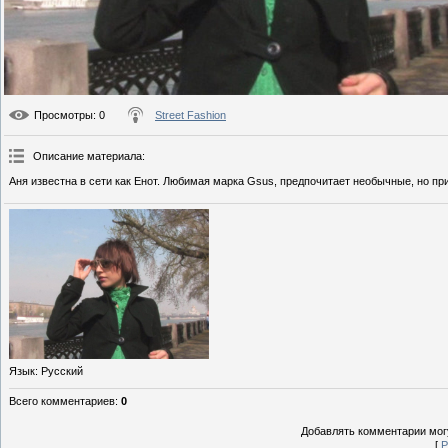
Просмотры
: 0
Street Fashion
Описание материала
:
Аня известна в сети как Енот. Любимая марка Gsus, предпочитает необычные, но пр
Язык
: Русский
Всего комментариев
:
0
Добавлять комментарии могу
[
Р