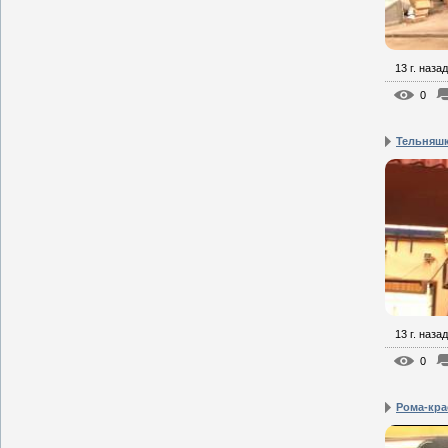
13 г. назад
0
Тельняш
13 г. назад
0
Рома-кра