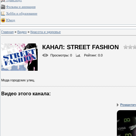
Транспорт
Фильмы и анимация
Хобби и образование
Юмор
Главная
»
Видео
»
Красота и здоровье
КАНАЛ: STREET FASHION
Просмотры
: 0
Рейтинг
: 0.0
Мода городских улиц.
Видео этого канала
:
Романтич