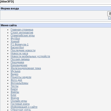
[
AlterЭГО
]
Форма входа
В
Ст
Меню сайта
Главная страница
Спорт интерактив
Олимпийские игры
Футбол
Хоккей
F1 Формула-1
Баскетбол
Последние новости
Новости часа
Новости мобильных устройств
Поэзия-лирика
Праздники
Евровидение
Железнодорожная тема
Музыка
Видео
Рецепты недели
Фото дня
Фотоальбомы
Тесты
Книги
Файлы
Блог
Форум
Онлайн игры
Гостевая книга
Информация о сайте
Обратная связь