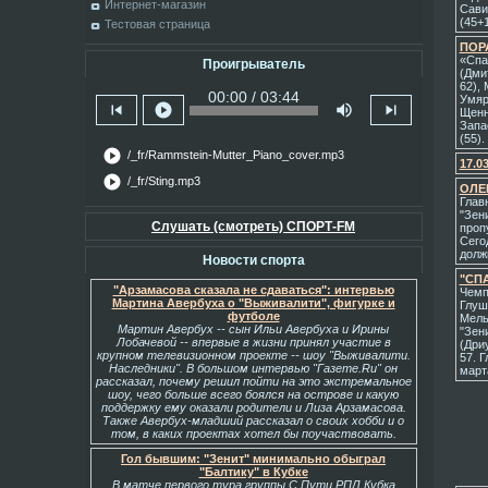
Интернет-магазин
Сави
(45+1
Тестовая страница
ПОР
«Спа
Проигрыватель
(Дми
62),
00:00 / 03:44
Умяр
skip_previous
play_circle
volume_up
skip_next
Щенн
Запа
(55).
play_circle
/_fr/Rammstein-Mutter_Piano_cover.mp3
17.0
play_circle
/_fr/Sting.mp3
ОЛЕ
Глав
"Зен
Слушать (смотреть) СПОРТ-FM
проп
Сего
долж
Новости спорта
"СП
"Арзамасова сказала не сдаваться": интервью
Чемпи
Мартина Авербуха о "Выживалити", фигурке и
Глуша
футболе
Мель
Мартин Авербух -- сын Ильи Авербуха и Ирины
"Зен
Лобачевой -- впервые в жизни принял участие в
(Дри
крупном телевизионном проекте -- шоу "Выживалити.
57. 
Наследники". В большом интервью "Газете.Ru" он
март
рассказал, почему решил пойти на это экстремальное
шоу, чего больше всего боялся на острове и какую
поддержку ему оказали родители и Лиза Арзамасова.
Также Авербух-младший рассказал о своих хобби и о
том, в каких проектах хотел бы поучаствовать.
Гол бывшим: "Зенит" минимально обыграл
"Балтику" в Кубке
В матче первого тура группы С Пути РПЛ Кубка