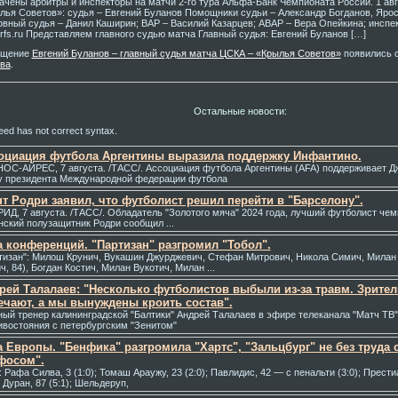
ачены арбитры и инспекторы на матчи 2-го тура Альфа-Банк Чемпионата России. 1 авг
лья Советов»: судья – Евгений Буланов Помощники судьи – Александр Богданов, Ярос
рвный судья – Данил Каширин; ВАР – Василий Казарцев; АВАР – Вера Опейкина; инспек
rfs.ru Представляем главного судью матча Главный судья: Евгений Буланов […]
бщение
Евгений Буланов – главный судья матча ЦСКА – «Крылья Советов»
появились 
ва
.
Остальные новости:
ed has not correct syntax.
оциация футбола Аргентины выразила поддержку Инфантино.
ОС-АЙРЕС, 7 августа. /ТАСС/. Ассоциация футбола Аргентины (AFA) поддерживает Д
у президента Международной федерации футбола
нт Родри заявил, что футболист решил перейти в "Барселону".
ИД, 7 августа. /ТАСС/. Обладатель "Золотого мяча" 2024 года, лучший футболист чем
нский полузащитник Родри сообщил ...
а кoнференций. "Партизан" разгромил "Тобол".
тизан": Милош Крунич, Вукашин Джурджевич, Стефан Митрович, Никола Симич, Милан
, 84), Богдан Костич, Милан Вукотич, Милан ...
рей Талалаев: "Несколько футболистов выбыли из-за травм. Зрители
ечают, а мы вынуждены кроить состав".
ный тренер калининградской "Балтики" Андрей Талалаев в эфире телеканала "Матч ТВ"
ивостояния с петербургским "Зенитом"
а Европы. "Бенфика" разгромила "Хартс", "Зальцбург" не без труда 
фосом".
 Рафа Силва, 3 (1:0); Томаш Араужу, 23 (2:0); Павлидис, 42 — с пенальти (3:0); Престиа
; Дуран, 87 (5:1); Шельдеруп,