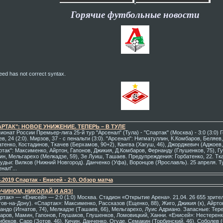
Горячие футбольные новости
ed has not correct syntax.
РТАК": НОВОЕ УНИЖЕНИЕ. ТЕПЕРЬ – В ТУЛЕ
онат России Премьер-лига 25-й тур "Арсенал" (Тула) - "Спартак" (Москва) - 3:0 (3:0) Го
в, 24 (2:0). Мирзов, 37 - с пенальти (3:0). "Арсенал": Нигматуллин, К.Комбаров, Беляев
атенко, Костадинов, Ткачев (Берхамов, 90+2), Кангва (Хагуш, 46), Джорджевич (Аджоев,
ртак": Максименко, Айртон, Гапонов, Джикия, Д.Комбаров, Фернанду (Глушенков, 75), Гу
ин, Мельгарехо (Мелкадзе, 59), Зе Луиш, Ташаев. Предупреждения: Горбатенко, 22. Тка
Судьи: Вилков (Нижний Новгород). Данченко (Уфа), Воронцов (Ярославль). 25 апреля. Т
нал"...
4.2019 Спартак - Енисей - 2:0. Обзор матча
ОЧИНОМ, НИКОЛАЙ И АЯЗ!
ртак» — «Енисей» — 2:0 (1:0) Москва. Стадион «Открытие Арена». 21.04. 26 655 зрите
тов-на-Дону). «Спартак»: Максименко, Рассказов (Ещенко, 88), Жиго, Джикия (к), Айртон
андо (Игнатов, 74), Мелкадзе (Ташаев, 66), Мельгарехо, Луис Адриано. Запасные: Тер
аров, Мамин, Гапонов, Глушаков, Глушенков, Ломовицкий, Ханни. «Енисей»: Нестеренко
ибеков, Сарр (Зотов, 46), Кичин, Данченко, Огуде, Семакин (Торбинский, 46), Соболев (