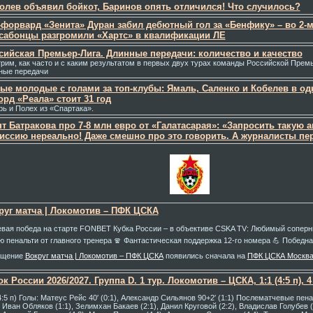
олев объявил бойкот, Баринов опять отличился! Что случилось?
-форвард «Зенита» Дуран забил дебютный гол за «Бенфику» – во 2-м
сабонцы разгромили «Хартс» в квалификации ЛЕ
сийская Премьер-Лига. Длинные передачи: количество и качество
рим, как часто и с каким результатом в первых двух турах команды Российской Прем
ные передачи
ые молодые с голами за топ-клубы: Ямаль, Саленко и Кобелев в од
орд «Реала» стоит 31 год
рь и Полех из «Спартака».
нт Батракова про 7-8 млн евро от «Галатасарая»: «Запросить такую 
иссию нереально! Даже смешно про это говорить. А журналисты пе
руг матча | Локомотив – ПФК ЦСКА
евая победа на старте FONBET Кубка России – в объективе CSKA TV: Любимый соперни
ю пенальти от главного тренера 🧣 Фантастическая поддержка 12-го номера 💪 Победн
бщение
Вокруг матча | Локомотив – ПФК ЦСКА
появились сначала на
ПФК ЦСКА Москв
к России 2026/2027. Группа D. 1 тур. Локомотив – ЦСКА, 1:1 (4:5 п), 4
(4:5 п) Голы: Матеус Рейс 40′ (0:1), Александр Сильянов 90+2′ (1:1) Послематчевые пен
, Иван Обляков (1:1), Зелимхан Бакаев (2:1), Данил Круговой (2:2), Владислав Голубев 