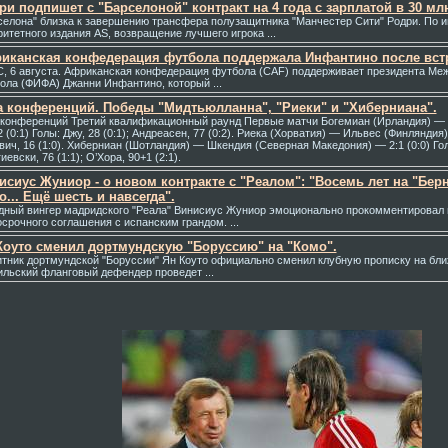
ри подпишет с "Барселоной" контракт на 4 года с зарплатой в 30 млн
селона" близка к завершению трансфера полузащитника "Манчестер Сити" Родри. По
ритетного издания AS, возвращение лучшего игрока ...
иканская конфедерация футбола поддержала Инфантино после вс
, 6 августа. Африканская конфедерация футбола (CAF) поддерживает президента Ме
ола (ФИФА) Джанни Инфантино, который ...
а кoнференций. Победы "Мидтьюлланна", "Риеки" и "Хиберниана".
 кoнференций Третий квалификационный раунд Первые матчи Богемиан (Ирландия) —
 (0:1) Голы: Джу, 28 (0:1); Андреасен, 77 (0:2). Риека (Хорватия) — Ильвес (Финляндия) 
вич, 16 (1:0). Хиберниан (Шотландия) — Шкендия (Северная Македония) — 2:1 (0:0) Голы
иевски, 76 (1:1); О’Хора, 90+1 (2:1).
исиус Жуниор - о новом контракте с "Реалом": "Восемь лет на "Берна
о... Ещё шесть и навсегда".
дный вингер мадридского "Реала" Винисиус Жуниор эмоционально прокомментировал 
осрочного соглашения с испанским грандом. ...
Коуто сменил дортмундскую "Боруссию" на "Комо".
тник дортмундской "Боруссии" Ян Коуто официально сменил клубную прописку на бли
ильский фланговый дефендер проведет ...