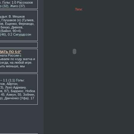
. Голы: 1:0 Рассказов
 (32), Жиго (37).
Теги:
Судья: В. Мешков
 Глушаков (к) (Гулиев,
ов, Ещенко, Фернандо,
Бекао, Дивеев,
(Бийол, 90+4).
46), 0:2 Сигурдссон
АТЬ ПО 5:0"
ната России с
рываем по ходу матча и
егда, на любой игре.
 быть меньше, мы
 1:1 (1:1) Голы:
пов, Айртон,
3), Луиз Адриану.
в, 87), Барриос, Нобоа
45. Азмун, 55. Зобнин,
р), Данченко (Уфа). 17