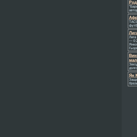
Род
"Бар
авто
Афр
ТАСС
футб
Лиг
Лига
— 0:2
Янко
Гьорг
Вин
мал
Звез
долг
Ян 
Защи
браз