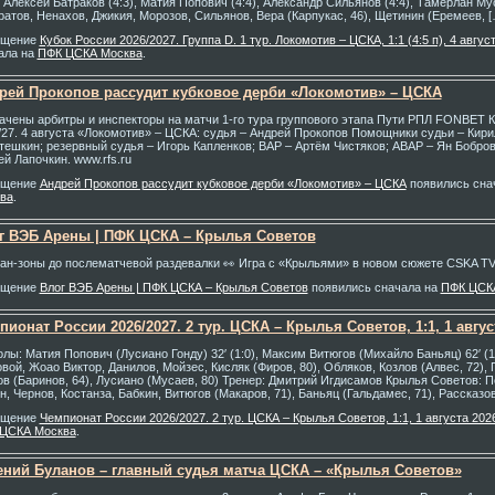
, Алексей Батраков (4:3), Матия Попович (4:4), Александр Сильянов (4:4), Тамерлан Му
ратов, Ненахов, Джикия, Морозов, Сильянов, Вера (Карпукас, 46), Щетинин (Еремеев, [
бщение
Кубок России 2026/2027. Группа D. 1 тур. Локомотив – ЦСКА, 1:1 (4:5 п), 4 авгус
ала на
ПФК ЦСКА Москва
.
рей Прокопов рассудит кубковое дерби «Локомотив» – ЦСКА
ачены арбитры и инспекторы на матчи 1-го тура группового этапа Пути РПЛ FONBET К
/27. 4 августа «Локомотив» – ЦСКА: судья – Андрей Прокопов Помощники судьи – Кир
тешкин; резервный судья – Игорь Капленков; ВАР – Артём Чистяков; АВАР – Ян Бобров
ей Лапочкин. www.rfs.ru
бщение
Андрей Прокопов рассудит кубковое дерби «Локомотив» – ЦСКА
появились сна
ва
.
г ВЭБ Арены | ПФК ЦСКА – Крылья Советов
ан-зоны до послематчевой раздевалки 👀 Игра с «Крыльями» в новом сюжете CSKA TV
бщение
Влог ВЭБ Арены | ПФК ЦСКА – Крылья Советов
появились сначала на
ПФК ЦСК
пионат России 2026/2027. 2 тур. ЦСКА – Крылья Советов, 1:1, 1 авгус
Голы: Матия Попович (Лусиано Гонду) 32′ (1:0), Максим Витюгов (Михайло Баньяц) 62′ (1
овой, Жоао Виктор, Данилов, Мойзес, Кисляк (Фиров, 80), Обляков, Козлов (Алвес, 72), 
ов (Баринов, 64), Лусиано (Мусаев, 80) Тренер: Дмитрий Игдисамов Крылья Советов: П
н, Чернов, Костанза, Бабкин, Витюгов (Макаров, 71), Баньяц (Гальдамес, 71), Рассказов
бщение
Чемпионат России 2026/2027. 2 тур. ЦСКА – Крылья Советов, 1:1, 1 августа 202
ЦСКА Москва
.
ений Буланов – главный судья матча ЦСКА – «Крылья Советов»