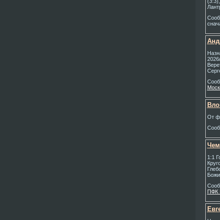
(3:3)
Лант
Соо
снач
Анд
Назн
2026
Вере
Серг
Соо
Моск
Вло
От ф
Соо
Чем
1:1 
Круг
Глеб
Божи
Соо
ПФК 
Евг