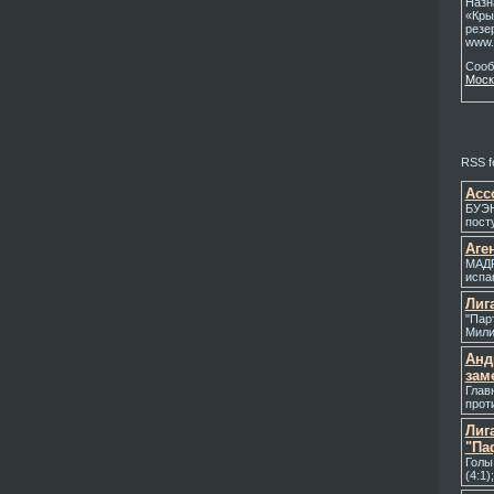
Назн
«Кры
резе
www.
Соо
Моск
RSS fe
Асс
БУЭН
пост
Аге
МАДР
испа
Лиг
"Пар
Милич
Анд
зам
Глав
прот
Лиг
"Па
Голы:
(4:1)