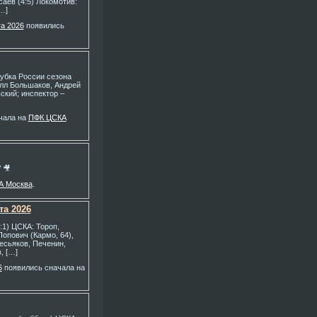
саев (4:5) Локомотив:
…]
та 2026
появились
убка России сезона
илл Большаков, Андрей
ский; инспектор –
чала на
ПФК ЦСКА
 🎥
А Москва
.
та 2026
:1) ЦСКА: Тороп,
Попович (Кармо, 64),
есьяков, Печенин,
, […]
6
появились сначала на