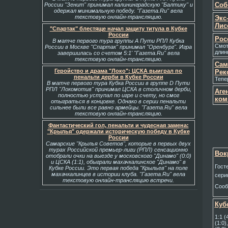
Соб
России "Зенит" принимал калининградскую "Балтику" и
одержал минимальную победу. "Газета.Ru" вела
текстовую онлайн-трансляцию.
Экс
Лис
"Спартак" блестяще начал защиту титула в Кубке
России
Рос
В матче первого тура группы А Пути РПЛ Кубка
Смот
России в Москве "Спартак" принимал "Оренбург". Игра
длин
завершилась со счетом 5:1' "Газета.Ru" вела
текстовую онлайн-трансляцию.
Сам
Геройство и драма "Локо": ЦСКА выиграл по
Рек
пенальти дерби в Кубке России
Тепе
В матче первого тура Кубка России в группе D Пути
РПЛ "Локомотив" принимал ЦСКА в столичном дерби,
Аге
полностью уступал по игре и счету, но смог
ком
отыграться в концовке. Однако в серии пенальти
сильнее были все равно армейцы. "Газета.Ru" вела
текстовую онлайн-трансляцию.
Фантастический гол, пенальти и чудесная замена:
"Крылья" одержали историческую победу в Кубке
России
Самарские "Крылья Советов", которые в первых двух
турах Российской премьер-лиги (РПЛ) сенсационно
Вок
отобрали очки на выезде у московского "Динамо" (0:0)
и ЦСКА (1:1), обыграли махачкалинское "Динамо" в
Гост
Кубке России. Это первая победа "Крыльев" на поле
махачкалинцев в истории клуба. "Газета.Ru" вела
сери
текстовую онлайн-трансляцию встречи.
Соо
Кубо
1:1 
(1:0)