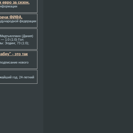
 евро за сезон.
 информации
тречи ФИФА.
ждународной федерации
 Мидтьюлланн (Дания)
— 1:0 (1:0) Гол:
: Элдинг, 73 (1:0);
беу" - это так
подписание нового
жайший год. 24-летний