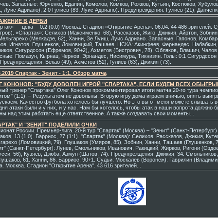
чев. Запасные: Юрченко, Едапин, Комолов, Комков, Рожков, Кутьин, Костюков, Хубулов
, Луис Адриано), 2:0 Гулиев (83, Луис Адриано). Предупреждения: Гулиев (21), Данченко
АЖЕНИЕ В ДЕРБИ
ртак» — цска— 0:2 (0:0) Москва. Стадион «Открытие Арена». 06.04. 44 486 зрителей. 
тров). «Спартак»: Селихов (Максименко, 68), Рассказов, Жиго, Джикия, Айртон, Зобнин,
 Мельгарехо (Мелкадзе, 62), Ханни, Зе Луиш, Луис Адриано. Запасные: Гапонов, Комбар
ов, Игнатов, Глушенков, Ломовицкий, Ташаев. ЦСКА: Акинфеев, Фернандес, Набабкин, 
иков, Сигурдссон (Ефремов, 90+2), Ахметов (Бистрович, 78), Обляков, Влашич, Чалов 
сные: Помазун, Кырнац, Чернов, Эрнандес, Нисимура, Тикнизян. Голы: 0:1 Сигурдссон (
 Предупреждения: Бекао (49), Ахметов (52), Гулиев (63), Джикия (73).
3.2019 Спартак - Зенит - 1:1. Обзор матча
Г КОНОНОВ: "БУДУ ДОВОЛЕН ИГРОЙ "СПАРТАКА", ЕСЛИ БУДЕМ ВСЕХ ОБЫГРЫВ
ный тренер "Спартака" Олег Кононов прокомментировал итоги матча 20-го тура чемпио
итом" (1:1). – Результатом не довольны. Вторую игру дома играем вничью, опять выиг
ускаем. Качество футбола хотелось бы лучшего. Но это вы от меня можете слышать вс
дня атаки были и у них, и у нас. Нам бы хотелось, чтобы атак в наши вопрота должно
ны над этим работать еще ответственное. А также создавать свои моменты...
АРТАК" И "ЗЕНИТ" ПОДЕЛИЛИ ОЧКИ
онат России. Премьер-лига. 20-й тур "Спартак" (Москва) – "Зенит" (Санкт-Петербург) –
ков, 13 (1:0). Барриос, 27 (1:1). "Спартак" (Москва): Селихов, Рассказов, Джикия, Куте
гарехо (Ломовицкий, 79), Глушаков (Умяров, 85), Зобнин, Ханни, Ташаев (Глушенков, 7
ит" (Санкт-Петербург): Лунев, Смольников, Иванович, Ракицкий, Жирков, Ригони (Оздое
усси, 56), Кузяев, Дзюба, Азмун (Шатов, 74). Предупреждения: Джикия, 34. Смольников, 
Глушаков, 61. Ханни, 86. Барриос, 90+1. Судьи: Москалев (Воронеж). Гаврилин (Владими
а. Москва. Стадион "Открытие Арена". 43 616 зрителей...