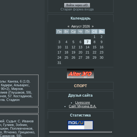
Войти через uID
Старая форма входа
Календарь
«
Август 2026
»
Пн
Вт
Ср
Чт
Пт
Сб
Вс
1
2
3
4
5
6
7
8
9
10
11
12
13
14
15
16
17
18
19
20
21
22
23
24
25
26
27
28
29
30
31
лы: Кангва, 6 (1:0).
, Кадири, Альварес,
СПОРТ
 90+2), Мирзов.
лиев (Глушаков, 59),
Друзья сайта
чев, 57. Костадинов,
ула. Стадион
Livescore
Сайт Мухина В.А.
Статистика
лей. Судья: С. Иванов
, Гулиев, Зобнин,
ешкин, Поплевченков,
, Ятченко, Грицаенко,
Саркисов, 59),