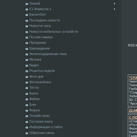
Хоккей
F1 Формула-1
Баскетбол
Последние новости
Новости часа
Новости мобильных устройств
Поэзия-лирика
Праздники
RSS fe
Евровидение
Железнодорожная тема
Музыка
Видео
Рецепты недели
Фото дня
"СПА
Чемпи
Фотоальбомы
Ткаче
Тесты
Горб
"Спа
Книги
Зобн
Файлы
60. 
"Арсе
Блог
Форум
21.0
Онлайн игры
С П
«Спа
Гостевая книга
(Рос
Информация о сайте
Ферн
Комб
Обратная связь
Гадж