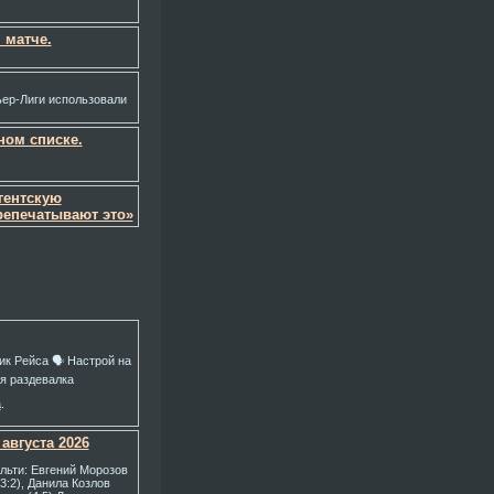
 матче.
ьер-Лиги использовали
ном списке.
агентскую
репечатывают это»
к Рейса 🗣️ Настрой на
ая раздевалка
а
.
 августа 2026
альти: Евгений Морозов
(3:2), Данила Козлов