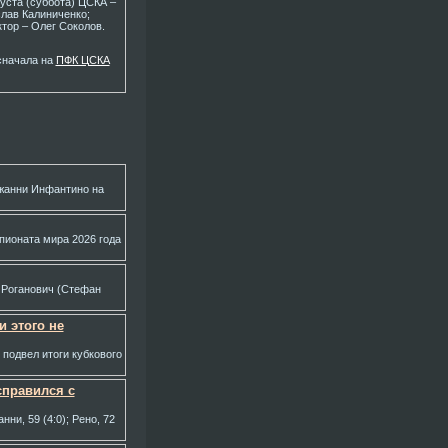
уста (суббота) ЦСКА –
лав Калиниченко;
тор – Олег Соколов.
сначала на
ПФК ЦСКА
жанни Инфантино на
пионата мира 2026 года
 Роганович (Стефан
 этого не
 подвел итоги кубкового
справился с
нни, 59 (4:0); Рено, 72