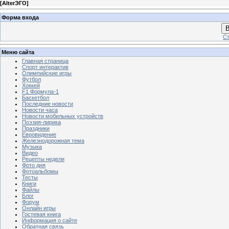
[
AlterЭГО
]
Форма входа
В
Ст
Меню сайта
Главная страница
Спорт интерактив
Олимпийские игры
Футбол
Хоккей
F1 Формула-1
Баскетбол
Последние новости
Новости часа
Новости мобильных устройств
Поэзия-лирика
Праздники
Евровидение
Железнодорожная тема
Музыка
Видео
Рецепты недели
Фото дня
Фотоальбомы
Тесты
Книги
Файлы
Блог
Форум
Онлайн игры
Гостевая книга
Информация о сайте
Обратная связь