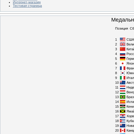
Интернет-магазин
Тестовая страница
Медальн
Позиция Сб
1
США
2
Вели
3
Кита
4
Росс
5
Герм
6
Япо
7
Фра
8
Южн
9
Итал
10
Авст
11
Нид
12
Венг
13
Браз
14
Исп
15
Кени
16
Яма
17
Хорв
18
Куба
19
Нова
20
Кана