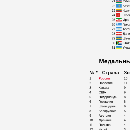
21
Узбе
22
Каза
23
Колу
24
Шве
25
Ира
26
Грец
27
Арге
28
Дани
29
Шве
30
ЮАР
31
Укра
Медальны
№ *
Страна
Зо
1
Россия
13
2
Норвегия
11
3
Канада
9
4
США
9
5
Нидерланды
8
6
Германия
8
7
Швейцария
6
8
Белоруссия
5
9
Австрия
4
10
Франция
4
11
Польша
4
12
Китай
3