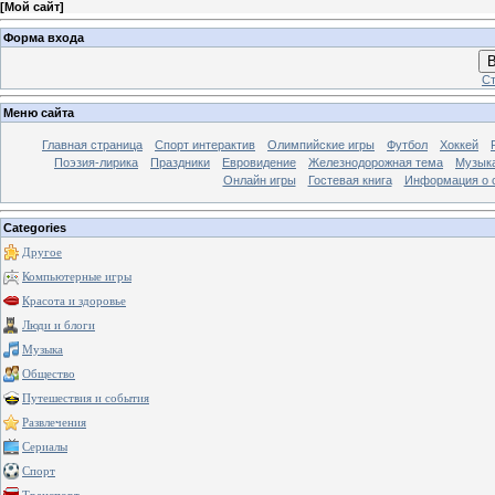
[
Мой сайт
]
Форма входа
В
Ст
Меню сайта
Главная страница
Спорт интерактив
Олимпийские игры
Футбол
Хоккей
Поэзия-лирика
Праздники
Евровидение
Железнодорожная тема
Музык
Онлайн игры
Гостевая книга
Информация о 
Categories
Другое
Компьютерные игры
Красота и здоровье
Люди и блоги
Музыка
Общество
Путешествия и события
Развлечения
Сериалы
Спорт