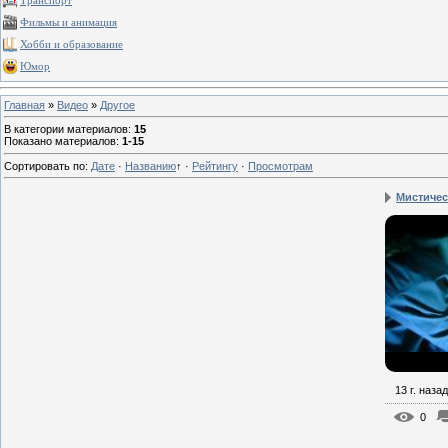
Транспорт
Фильмы и анимация
Хобби и образование
Юмор
Главная
»
Видео
»
Другое
В категории материалов
:
15
Показано материалов
:
1-15
Сортировать по
:
Дате
·
Названию
↑
·
Рейтингу
·
Просмотрам
Мистическ
13 г. назад
0