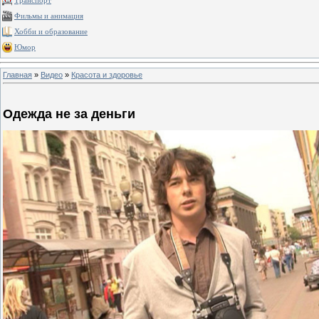
Транспорт
Фильмы и анимация
Хобби и образование
Юмор
Главная
»
Видео
»
Красота и здоровье
Одежда не за деньги