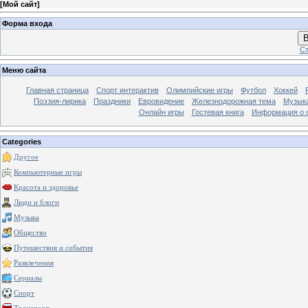
[
Мой сайт
]
Форма входа
В
Ст
Меню сайта
Главная страница
Спорт интерактив
Олимпийские игры
Футбол
Хоккей
Поэзия-лирика
Праздники
Евровидение
Железнодорожная тема
Музык
Онлайн игры
Гостевая книга
Информация о 
Categories
Другое
Компьютерные игры
Красота и здоровье
Люди и блоги
Музыка
Общество
Путешествия и события
Развлечения
Сериалы
Спорт