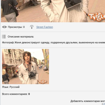
Просмотры
: 0
Street Fashion
Описание материала
:
Фотограф Женя демонстрирует одежду, подаренную друзьями, вымененную на книжки
Язык
: Русский
Всего комментариев
:
0
Добавлять комментарии могу
[
Р