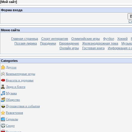
[
Мой сайт
]
Форма входа
В
Ст
Меню сайта
Главная страница
Спорт интерактив
Олимпийские игры
Футбол
Хоккей
Поэзия-лирика
Праздники
Евровидение
Железнодорожная тема
Музык
Онлайн игры
Гостевая книга
Информация о 
Categories
Другое
Компьютерные игры
Красота и здоровье
Люди и блоги
Музыка
Общество
Путешествия и события
Развлечения
Сериалы
Спорт