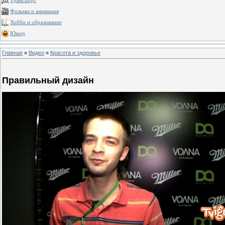
Транспорт
Фильмы и анимация
Хобби и образование
Юмор
Главная
»
Видео
»
Красота и здоровье
Правильный дизайн