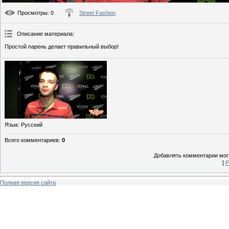
Просмотры
: 0
Street Fashion
Описание материала
:
Простой парень делает правильный выбор!
Язык
: Русский
Всего комментариев
:
0
Добавлять комментарии могу
[
Р
Полная версия сайта