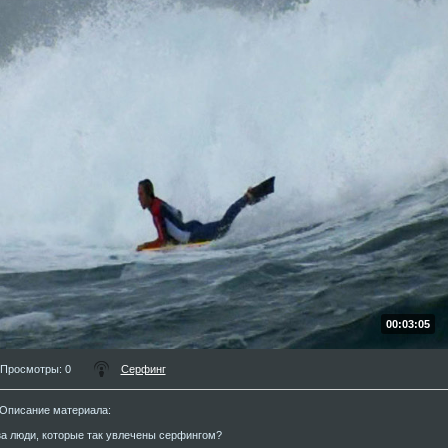
00:03:05
Просмотры
: 0
Серфинг
Описание материала
:
за люди, которые так увлечены серфингом?