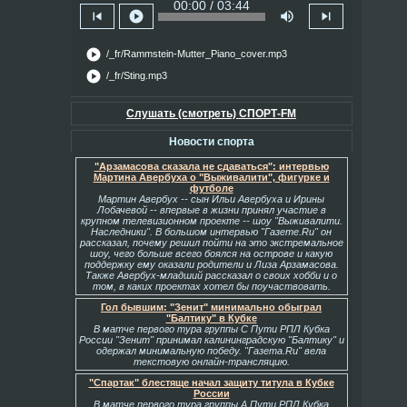
00:00 / 03:44
skip_previous
play_circle
volume_up
skip_next
play_circle
/_fr/Rammstein-Mutter_Piano_cover.mp3
play_circle
/_fr/Sting.mp3
Слушать (смотреть) СПОРТ-FM
Новости спорта
"Арзамасова сказала не сдаваться": интервью
Мартина Авербуха о "Выживалити", фигурке и
футболе
Мартин Авербух -- сын Ильи Авербуха и Ирины
Лобачевой -- впервые в жизни принял участие в
крупном телевизионном проекте -- шоу "Выживалити.
Наследники". В большом интервью "Газете.Ru" он
рассказал, почему решил пойти на это экстремальное
шоу, чего больше всего боялся на острове и какую
поддержку ему оказали родители и Лиза Арзамасова.
Также Авербух-младший рассказал о своих хобби и о
том, в каких проектах хотел бы поучаствовать.
Гол бывшим: "Зенит" минимально обыграл
"Балтику" в Кубке
В матче первого тура группы С Пути РПЛ Кубка
России "Зенит" принимал калининградскую "Балтику" и
одержал минимальную победу. "Газета.Ru" вела
текстовую онлайн-трансляцию.
"Спартак" блестяще начал защиту титула в Кубке
России
В матче первого тура группы А Пути РПЛ Кубка