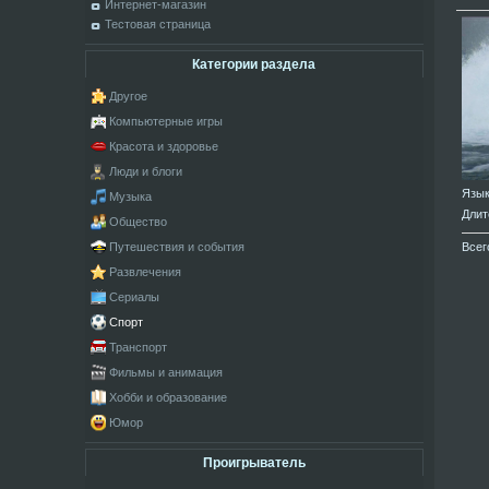
Интернет-магазин
Тестовая страница
Категории раздела
Другое
Компьютерные игры
Красота и здоровье
Люди и блоги
Язы
Музыка
Длит
Общество
Всег
Путешествия и события
Развлечения
Сериалы
Спорт
Транспорт
Фильмы и анимация
Хобби и образование
Юмор
Проигрыватель