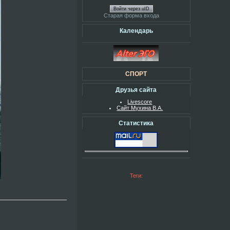
Войти через uID
Старая форма входа
Календарь
СПОРТ
Друзья сайта
Livescore
Сайт Мухина В.А.
Статистика
Теги: