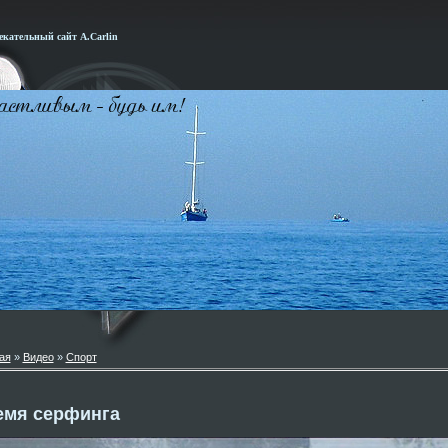
кательный сайт А.Carlin
ая
»
Видео
»
Спорт
емя серфинга