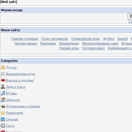
[
Мой сайт
]
Форма входа
В
Ст
Меню сайта
Главная страница
Спорт интерактив
Олимпийские игры
Футбол
Хоккей
Поэзия-лирика
Праздники
Евровидение
Железнодорожная тема
Музык
Онлайн игры
Гостевая книга
Информация о 
Categories
Другое
Компьютерные игры
Красота и здоровье
Люди и блоги
Музыка
Общество
Путешествия и события
Развлечения
Сериалы
Спорт