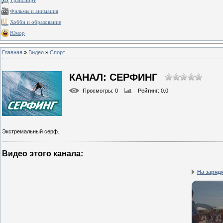
Транспорт
Фильмы и анимация
Хобби и образование
Юмор
Главная
»
Видео
»
Спорт
КАНАЛ: СЕРФИНГ
Просмотры
: 0
Рейтинг
: 0.0
Экстремальный серф.
Видео этого канала
:
На заряд