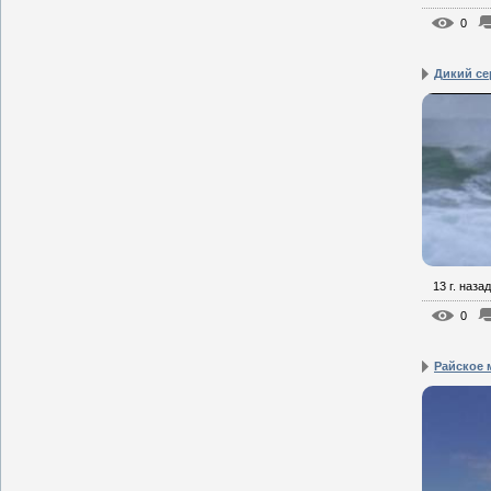
0
Дикий с
13 г. назад
0
Райское 