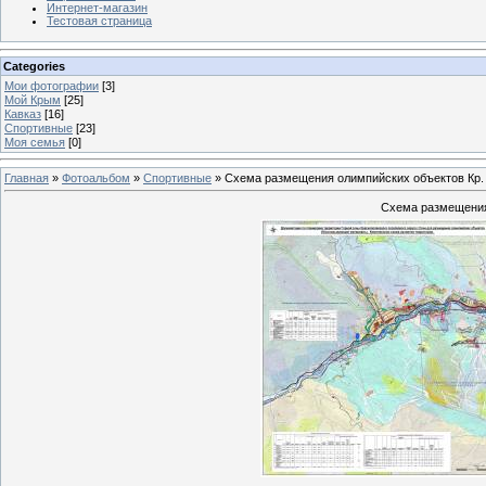
Интернет-магазин
Тестовая страница
Categories
Мои фотографии
[3]
Мой Крым
[25]
Кавказ
[16]
Спортивные
[23]
Моя семья
[0]
Главная
»
Фотоальбом
»
Спортивные
» Схема размещения олимпийских объектов Кр.
Схема размещения