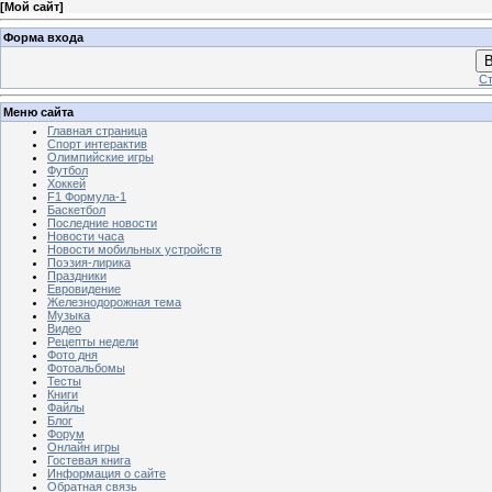
[
Мой сайт
]
Форма входа
В
Ст
Меню сайта
Главная страница
Спорт интерактив
Олимпийские игры
Футбол
Хоккей
F1 Формула-1
Баскетбол
Последние новости
Новости часа
Новости мобильных устройств
Поэзия-лирика
Праздники
Евровидение
Железнодорожная тема
Музыка
Видео
Рецепты недели
Фото дня
Фотоальбомы
Тесты
Книги
Файлы
Блог
Форум
Онлайн игры
Гостевая книга
Информация о сайте
Обратная связь