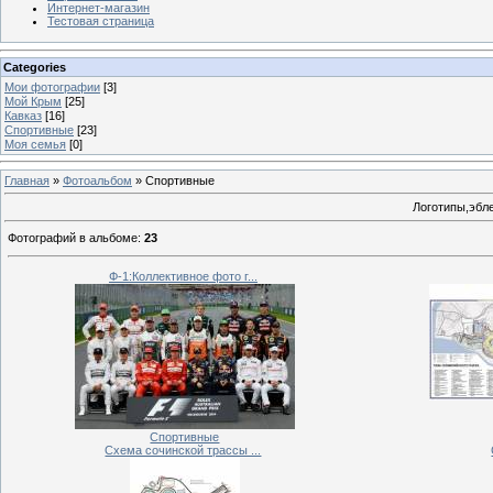
Интернет-магазин
Тестовая страница
Categories
Мои фотографии
[3]
Мой Крым
[25]
Кавказ
[16]
Спортивные
[23]
Моя семья
[0]
Главная
»
Фотоальбом
» Спортивные
Логотипы,эбл
Фотографий в альбоме
:
23
Ф-1:Коллективное фото г...
Спортивные
Cхема сочинской трассы ...