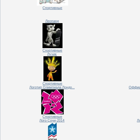
Спортивные
Леопард
Спортивные
Лучик
Спортивные
Логотип Олимпиада Лондо...
Оффици
Спортивные
Лого Сочи-2014
Л