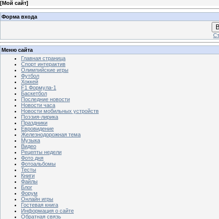
[
Мой сайт
]
Форма входа
В
Ст
Меню сайта
Главная страница
Спорт интерактив
Олимпийские игры
Футбол
Хоккей
F1 Формула-1
Баскетбол
Последние новости
Новости часа
Новости мобильных устройств
Поэзия-лирика
Праздники
Евровидение
Железнодорожная тема
Музыка
Видео
Рецепты недели
Фото дня
Фотоальбомы
Тесты
Книги
Файлы
Блог
Форум
Онлайн игры
Гостевая книга
Информация о сайте
Обратная связь