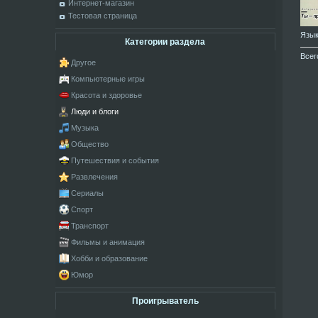
Интернет-магазин
Тестовая страница
Язы
Категории раздела
Всег
Другое
Компьютерные игры
Красота и здоровье
Люди и блоги
Музыка
Общество
Путешествия и события
Развлечения
Сериалы
Спорт
Транспорт
Фильмы и анимация
Хобби и образование
Юмор
Проигрыватель