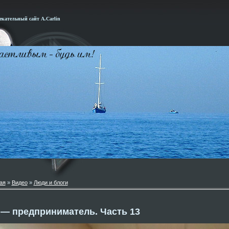
кательный сайт А.Carlin
ая
»
Видео
»
Люди и блоги
— предприниматель. Часть 13