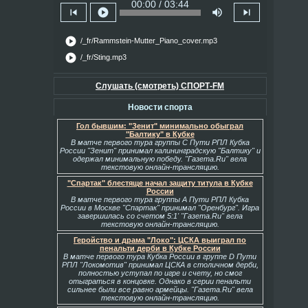
00:00 / 03:44
skip_previous
play_circle
volume_up
skip_next
play_circle
/_fr/Rammstein-Mutter_Piano_cover.mp3
play_circle
/_fr/Sting.mp3
Слушать (смотреть) СПОРТ-FM
Новости спорта
Гол бывшим: "Зенит" минимально обыграл
"Балтику" в Кубке
В матче первого тура группы С Пути РПЛ Кубка
России "Зенит" принимал калининградскую "Балтику" и
одержал минимальную победу. "Газета.Ru" вела
текстовую онлайн-трансляцию.
"Спартак" блестяще начал защиту титула в Кубке
России
В матче первого тура группы А Пути РПЛ Кубка
России в Москве "Спартак" принимал "Оренбург". Игра
завершилась со счетом 5:1' "Газета.Ru" вела
текстовую онлайн-трансляцию.
Геройство и драма "Локо": ЦСКА выиграл по
пенальти дерби в Кубке России
В матче первого тура Кубка России в группе D Пути
РПЛ "Локомотив" принимал ЦСКА в столичном дерби,
полностью уступал по игре и счету, но смог
отыграться в концовке. Однако в серии пенальти
сильнее были все равно армейцы. "Газета.Ru" вела
текстовую онлайн-трансляцию.