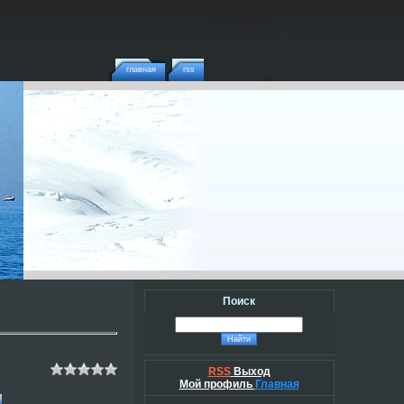
главная
rss
Поиск
RSS
Выход
Мой профиль
Главная