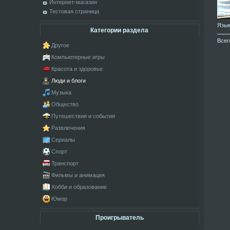
Интернет-магазин
Тестовая страница
Язы
Категории раздела
Всег
Другое
Компьютерные игры
Красота и здоровье
Люди и блоги
Музыка
Общество
Путешествия и события
Развлечения
Сериалы
Спорт
Транспорт
Фильмы и анимация
Хобби и образование
Юмор
Проигрыватель