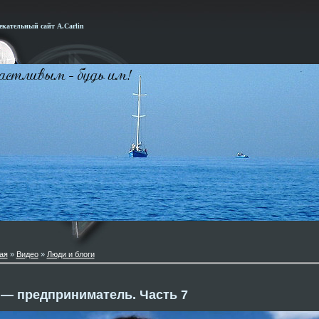
кательный сайт А.Carlin
ая
»
Видео
»
Люди и блоги
— предприниматель. Часть 7