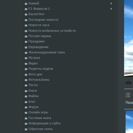
Хоккей
F1 Формула-1
Баскетбол
Последние новости
Новости часа
Новости мобильных устройств
Поэзия-лирика
Праздники
Евровидение
Железнодорожная тема
Музыка
Видео
Рецепты недели
Фото дня
Фотоальбомы
Тесты
Книги
Файлы
Блог
Прод
Форум
Онлайн игры
Гостевая книга
Информация о сайте
Обратная связь