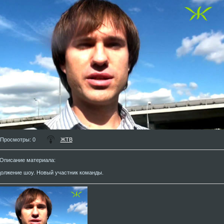
Просмотры
: 0
ЖТВ
Описание материала
:
олжение шоу. Новый участник команды.