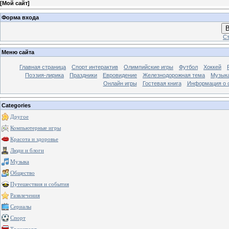
[
Мой сайт
]
Форма входа
В
Ст
Меню сайта
Главная страница
Спорт интерактив
Олимпийские игры
Футбол
Хоккей
Поэзия-лирика
Праздники
Евровидение
Железнодорожная тема
Музык
Онлайн игры
Гостевая книга
Информация о 
Categories
Другое
Компьютерные игры
Красота и здоровье
Люди и блоги
Музыка
Общество
Путешествия и события
Развлечения
Сериалы
Спорт