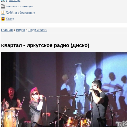
Транспорт
Фильмы и анимация
Хобби и образование
Юмор
Главная
»
Видео
»
Люди и блоги
Квартал - Иркутское радио (Диско)