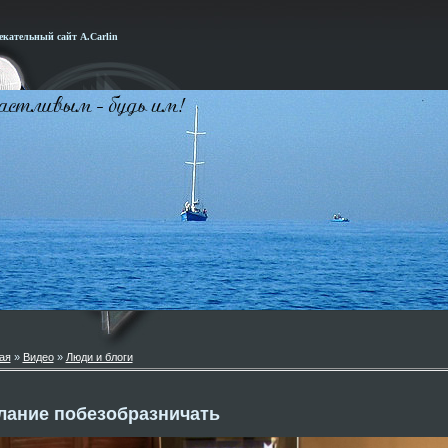
кательный сайт А.Carlin
ая
»
Видео
»
Люди и блоги
лание побезобразничать