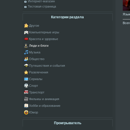
Интернет-магазин
Тестовая страница
Язы
Категории раздела
Всег
Другое
Компьютерные игры
Красота и здоровье
Люди и блоги
Музыка
Общество
Путешествия и события
Развлечения
Сериалы
Спорт
Транспорт
Фильмы и анимация
Хобби и образование
Юмор
Проигрыватель