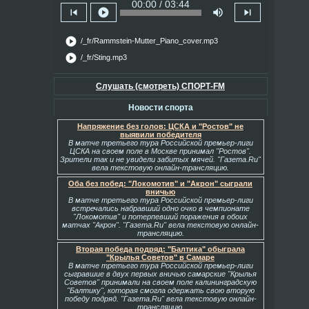
00:00 / 03:44
skip_previous
play_circle
volume_up
skip_next
play_circle
/_fr/Rammstein-Mutter_Piano_cover.mp3
play_circle
/_fr/Sting.mp3
Слушать (смотреть) СПОРТ-FM
Новости спорта
Напряжение без голов: ЦСКА и "Ростов" не
выявили победителя
В матче третьего тура Российской премьер-лиги
ЦСКА на своем поле в Москве принимал "Ростов".
Зрители так и не увидели забитых мячей. "Газета.Ru"
вела текстовую онлайн-трансляцию.
Оба без побед: "Локомотив" и "Акрон" сыграли
вничью
В матче третьего тура Российской премьер-лиги
встречались набравший одно очко в чемпионате
"Локомотив" и потерпевший поражения в обоих
матчах "Акрон". "Газета.Ru" вела текстовую онлайн-
трансляцию.
Вторая победа подряд: "Балтика" обыграла
"Крылья Советов" в Самаре
В матче третьего тура Российской премьер-лиги
сыгравшие в двух первых вничью самарские "Крылья
Советов" принимали на своем поле калининградскую
"Балтику", которая смогла одержать свою вторую
победу подряд. "Газета.Ru" вела текстовую онлайн-
трансляцию.