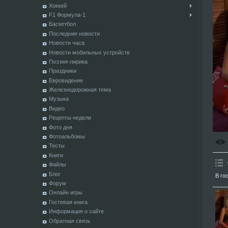
Хоккей
F1 Формула-1
Баскетбол
Последние новости
Новости часа
Новости мобильных устройств
Поэзия-лирика
Праздники
Евровидение
Железнодорожная тема
Музыка
Видео
Рецепты недели
Фото дня
Фотоальбомы
Тесты
Книги
Файлы
Блог
В го
Форум
Онлайн игры
Гостевая книга
Информация о сайте
Обратная связь