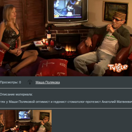
Просмотры
: 0
Маша Полякова
Описание материала
:
стях у Маши Поляковой оптимист и гедонист стоматолог-протезист Анатолий Матвееви