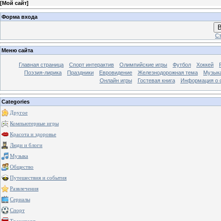
[
Мой сайт
]
Форма входа
В
Ст
Меню сайта
Главная страница
Спорт интерактив
Олимпийские игры
Футбол
Хоккей
Поэзия-лирика
Праздники
Евровидение
Железнодорожная тема
Музык
Онлайн игры
Гостевая книга
Информация о 
Categories
Другое
Компьютерные игры
Красота и здоровье
Люди и блоги
Музыка
Общество
Путешествия и события
Развлечения
Сериалы
Спорт