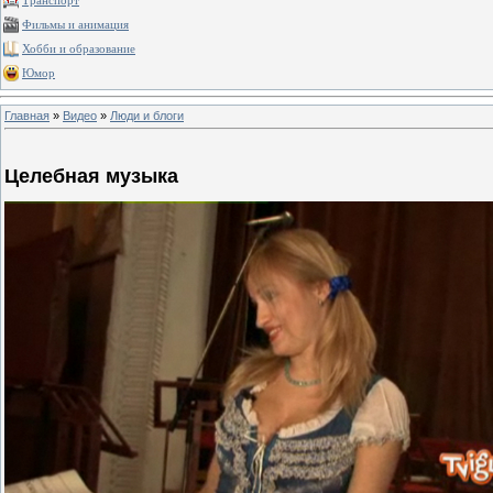
Транспорт
Фильмы и анимация
Хобби и образование
Юмор
Главная
»
Видео
»
Люди и блоги
Целебная музыка