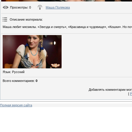
Просмотры
: 0
Маша Полякова
Описание материала
:
Маша любит мюзиклы. «Звезда и смерть», «Красавица и чудовище», «Кошки». Но п
Язык
: Русский
Всего комментариев
:
0
Добавлять комментарии могу
[
Р
Полная версия сайта