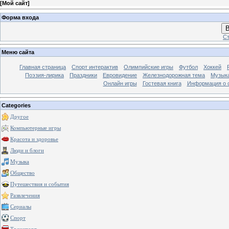
[
Мой сайт
]
Форма входа
В
Ст
Меню сайта
Главная страница
Спорт интерактив
Олимпийские игры
Футбол
Хоккей
Поэзия-лирика
Праздники
Евровидение
Железнодорожная тема
Музык
Онлайн игры
Гостевая книга
Информация о 
Categories
Другое
Компьютерные игры
Красота и здоровье
Люди и блоги
Музыка
Общество
Путешествия и события
Развлечения
Сериалы
Спорт