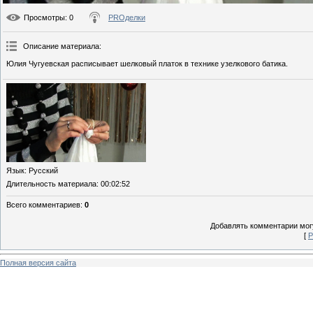
Просмотры
: 0
PROделки
Описание материала
:
Юлия Чугуевская расписывает шелковый платок в технике узелкового батика.
Язык
: Русский
Длительность материала
: 00:02:52
Всего комментариев
:
0
Добавлять комментарии могу
[
Р
Полная версия сайта