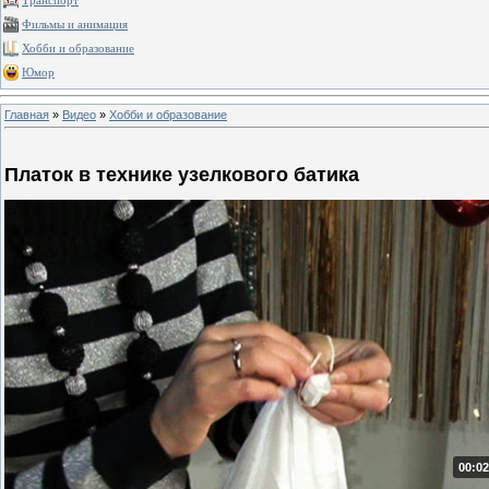
Транспорт
Фильмы и анимация
Хобби и образование
Юмор
Главная
»
Видео
»
Хобби и образование
Платок в технике узелкового батика
00:02