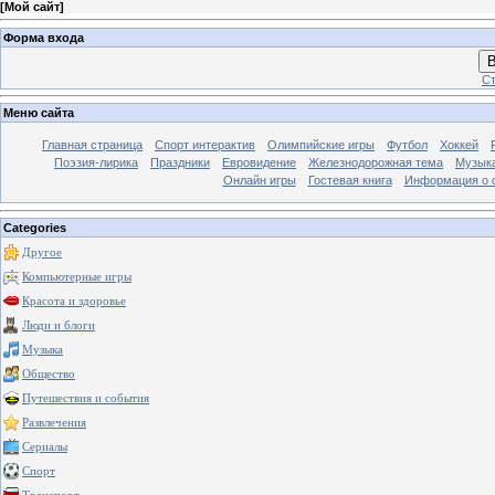
[
Мой сайт
]
Форма входа
В
Ст
Меню сайта
Главная страница
Спорт интерактив
Олимпийские игры
Футбол
Хоккей
Поэзия-лирика
Праздники
Евровидение
Железнодорожная тема
Музык
Онлайн игры
Гостевая книга
Информация о 
Categories
Другое
Компьютерные игры
Красота и здоровье
Люди и блоги
Музыка
Общество
Путешествия и события
Развлечения
Сериалы
Спорт