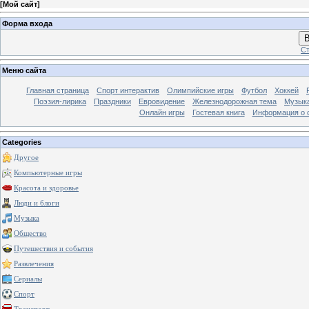
[
Мой сайт
]
Форма входа
В
Ст
Меню сайта
Главная страница
Спорт интерактив
Олимпийские игры
Футбол
Хоккей
Поэзия-лирика
Праздники
Евровидение
Железнодорожная тема
Музык
Онлайн игры
Гостевая книга
Информация о 
Categories
Другое
Компьютерные игры
Красота и здоровье
Люди и блоги
Музыка
Общество
Путешествия и события
Развлечения
Сериалы
Спорт