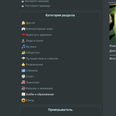
Интернет-магазин
Тестовая страница
Категории раздела
Другое
Компьютерные игры
Красота и здоровье
Люди и блоги
Язы
Музыка
Длит
Общество
Всег
Путешествия и события
Развлечения
Сериалы
Спорт
Транспорт
Фильмы и анимация
Хобби и образование
Юмор
Проигрыватель