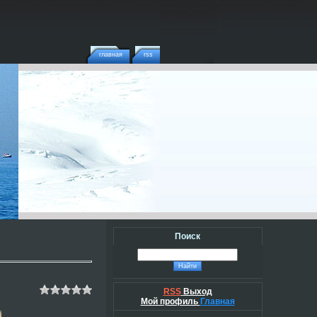
главная
rss
Поиск
RSS
Выход
Мой профиль
Главная