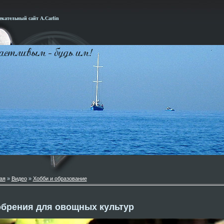
кательный сайт А.Carlin
ая
»
Видео
»
Хобби и образование
обрения для овощных культур