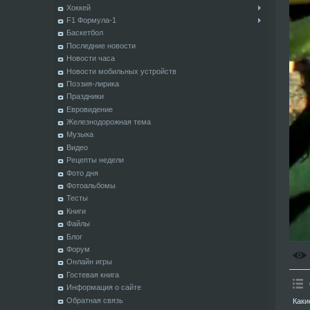
Хоккей
F1 Формула-1
Баскетбол
Последние новости
Новости часа
Новости мобильных устройств
Поэзия-лирика
Праздники
Евровидение
Железнодорожная тема
Музыка
Видео
Рецепты недели
Фото дня
Фотоальбомы
Тесты
Книги
Файлы
Блог
Форум
Онлайн игры
Гостевая книга
Информация о сайте
Обратная связь
Каки