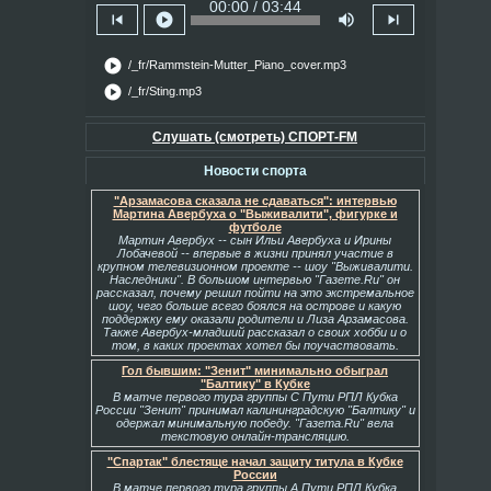
00:00 / 03:44
skip_previous
play_circle
volume_up
skip_next
play_circle
/_fr/Rammstein-Mutter_Piano_cover.mp3
play_circle
/_fr/Sting.mp3
Слушать (смотреть) СПОРТ-FM
Новости спорта
"Арзамасова сказала не сдаваться": интервью
Мартина Авербуха о "Выживалити", фигурке и
футболе
Мартин Авербух -- сын Ильи Авербуха и Ирины
Лобачевой -- впервые в жизни принял участие в
крупном телевизионном проекте -- шоу "Выживалити.
Наследники". В большом интервью "Газете.Ru" он
рассказал, почему решил пойти на это экстремальное
шоу, чего больше всего боялся на острове и какую
поддержку ему оказали родители и Лиза Арзамасова.
Также Авербух-младший рассказал о своих хобби и о
том, в каких проектах хотел бы поучаствовать.
Гол бывшим: "Зенит" минимально обыграл
"Балтику" в Кубке
В матче первого тура группы С Пути РПЛ Кубка
России "Зенит" принимал калининградскую "Балтику" и
одержал минимальную победу. "Газета.Ru" вела
текстовую онлайн-трансляцию.
"Спартак" блестяще начал защиту титула в Кубке
России
В матче первого тура группы А Пути РПЛ Кубка