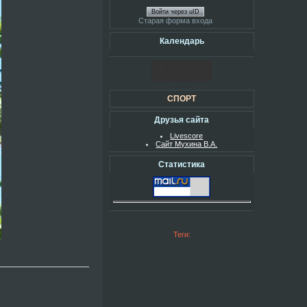
Войти через uID
Старая форма входа
Календарь
СПОРТ
Друзья сайта
Livescore
Сайт Мухина В.А.
Статистика
Теги: