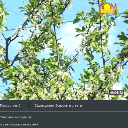
00:01:42
Просмотры
: 0
Садоводство. Вопросы и ответы
Описание материала
:
му не плодоносит вишня?