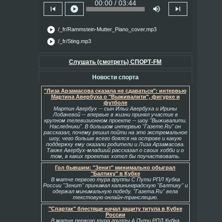
00:00 / 03:44
skip_previous
play_circle
volume_up
skip_next
play_circle
/_fr/Rammstein-Mutter_Piano_cover.mp3
play_circle
/_fr/Sting.mp3
Слушать (смотреть) СПОРТ-FM
Новости спорта
"Лиза Арзамасова сказала не сдаваться": интервью
Мартина Авербуха о "Выживалити", фигурке и
футболе
Мартин Авербух -- сын Ильи Авербуха и Ирины
Лобачевой -- впервые в жизни принял участие в
крупном телевизионном проекте -- шоу "Выживалити.
Наследники". В большом интервью "Газете.Ru" он
рассказал, почему решил пойти на это экстремальное
шоу, чего больше всего боялся на острове и какую
поддержку ему оказали родители и Лиза Арзамасова.
Также Авербух-младший рассказал о своих хобби и о
том, в каких проектах хотел бы поучаствовать.
Гол бывшим: "Зенит" минимально обыграл
"Балтику" в Кубке
В матче первого тура группы С Пути РПЛ Кубка
России "Зенит" принимал калининградскую "Балтику" и
одержал минимальную победу. "Газета.Ru" вела
текстовую онлайн-трансляцию.
"Спартак" блестяще начал защиту титула в Кубке
России
В матче первого тура группы А Пути РПЛ Кубка