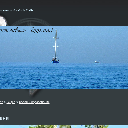
кательный сайт А.Carlin
ая
»
Видео
»
Хобби и образование
шня