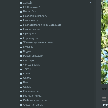
Хоккей
F1 Формула-1
Баскетбол
Последние новости
Новости часа
Новости мобильных устройств
Поэзия-лирика
Праздники
Евровидение
Железнодорожная тема
Музыка
Видео
Рецепты недели
Фото дня
Фотоальбомы
Тесты
Книги
Файлы
Блог
Форум
Онлайн игры
Гостевая книга
Информация о сайте
Обратная связь
Поче