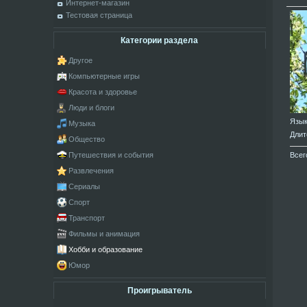
Интернет-магазин
Тестовая страница
Категории раздела
Другое
Компьютерные игры
Красота и здоровье
Люди и блоги
Язы
Музыка
Длит
Общество
Всег
Путешествия и события
Развлечения
Сериалы
Спорт
Транспорт
Фильмы и анимация
Хобби и образование
Юмор
Проигрыватель