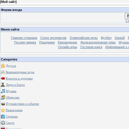
[
Мой сайт
]
Форма входа
В
Ст
Меню сайта
Главная страница
Спорт интерактив
Олимпийские игры
Футбол
Хоккей
Поэзия-лирика
Праздники
Евровидение
Железнодорожная тема
Музык
Онлайн игры
Гостевая книга
Информация о 
Categories
Другое
Компьютерные игры
Красота и здоровье
Люди и блоги
Музыка
Общество
Путешествия и события
Развлечения
Сериалы
Спорт