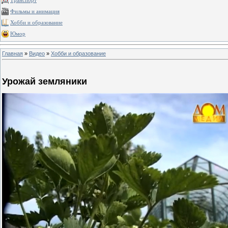
Транспорт
Фильмы и анимация
Хобби и образование
Юмор
Главная
»
Видео
»
Хобби и образование
Урожай земляники