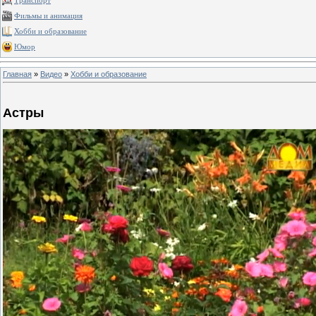
Транспорт
Фильмы и анимация
Хобби и образование
Юмор
Главная
»
Видео
»
Хобби и образование
Астры