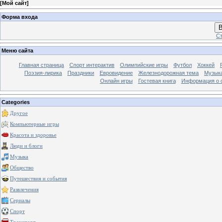
[
Мой сайт
]
Форма входа
В
Ст
Меню сайта
Главная страница
Спорт интерактив
Олимпийские игры
Футбол
Хоккей
Поэзия-лирика
Праздники
Евровидение
Железнодорожная тема
Музык
Онлайн игры
Гостевая книга
Информация о 
Categories
Другое
Компьютерные игры
Красота и здоровье
Люди и блоги
Музыка
Общество
Путешествия и события
Развлечения
Сериалы
Спорт