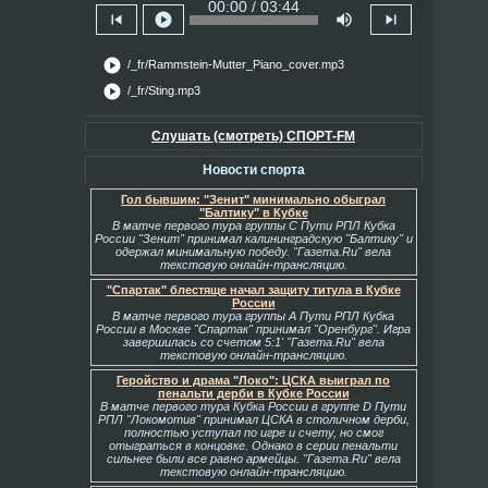
00:00 / 03:44
skip_previous
play_circle
volume_up
skip_next
play_circle
/_fr/Rammstein-Mutter_Piano_cover.mp3
play_circle
/_fr/Sting.mp3
Слушать (смотреть) СПОРТ-FM
Новости спорта
Гол бывшим: "Зенит" минимально обыграл
"Балтику" в Кубке
В матче первого тура группы С Пути РПЛ Кубка
России "Зенит" принимал калининградскую "Балтику" и
одержал минимальную победу. "Газета.Ru" вела
текстовую онлайн-трансляцию.
"Спартак" блестяще начал защиту титула в Кубке
России
В матче первого тура группы А Пути РПЛ Кубка
России в Москве "Спартак" принимал "Оренбург". Игра
завершилась со счетом 5:1' "Газета.Ru" вела
текстовую онлайн-трансляцию.
Геройство и драма "Локо": ЦСКА выиграл по
пенальти дерби в Кубке России
В матче первого тура Кубка России в группе D Пути
РПЛ "Локомотив" принимал ЦСКА в столичном дерби,
полностью уступал по игре и счету, но смог
отыграться в концовке. Однако в серии пенальти
сильнее были все равно армейцы. "Газета.Ru" вела
текстовую онлайн-трансляцию.