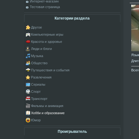
Интернет-магазин
Тестовая страница
Категории раздела
Другое
Компьютерные игры
Красота и здоровье
Люди и блоги
Язы
Музыка
Длит
Общество
Всег
Путешествия и события
Развлечения
Сериалы
Спорт
Транспорт
Фильмы и анимация
Хобби и образование
Юмор
Проигрыватель