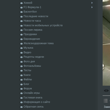
Хоккей
F1 Формула-1
Баскетбол
Последние новости
Новости часа
Новости мобильных устройств
Поэзия-лирика
Праздники
Евровидение
Железнодорожная тема
Музыка
Видео
Рецепты недели
Фото дня
Фотоальбомы
Тесты
Книги
Файлы
Блог
Форум
Онлайн игры
Гостевая книга
Информация о сайте
Обратная связь
Заме