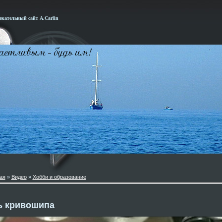
кательный сайт А.Carlin
ая
»
Видео
»
Хобби и образование
ь кривошипа