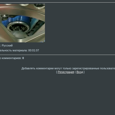
к
: Русский
ельность материала
: 00:01:07
о комментариев
:
0
Добавлять комментарии могут только зарегистрированные пользовате
[
Регистрация
|
Вход
]