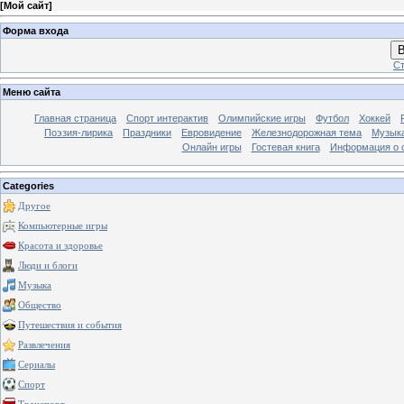
[
Мой сайт
]
Форма входа
В
Ст
Меню сайта
Главная страница
Спорт интерактив
Олимпийские игры
Футбол
Хоккей
Поэзия-лирика
Праздники
Евровидение
Железнодорожная тема
Музык
Онлайн игры
Гостевая книга
Информация о 
Categories
Другое
Компьютерные игры
Красота и здоровье
Люди и блоги
Музыка
Общество
Путешествия и события
Развлечения
Сериалы
Спорт