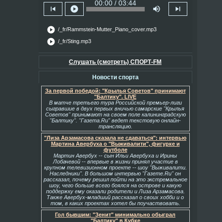
00:00 / 03:44
skip_previous
play_circle
volume_up
skip_next
play_circle
/_fr/Rammstein-Mutter_Piano_cover.mp3
play_circle
/_fr/Sting.mp3
Слушать (смотреть) СПОРТ-FM
Новости спорта
За первой победой: "Крылья Советов" принимают
"Балтику". LIVE
В матче третьего тура Российской премьер-лиги
сыгравшие в двух первых вничью самарские "Крылья
Советов" принимают на своем поле калининградскую
"Балтику". "Газета.Ru" ведет текстовую онлайн-
трансляцию.
"Лиза Арзамасова сказала не сдаваться": интервью
Мартина Авербуха о "Выживалити", фигурке и
футболе
Мартин Авербух -- сын Ильи Авербуха и Ирины
Лобачевой -- впервые в жизни принял участие в
крупном телевизионном проекте -- шоу "Выживалити.
Наследники". В большом интервью "Газете.Ru" он
рассказал, почему решил пойти на это экстремальное
шоу, чего больше всего боялся на острове и какую
поддержку ему оказали родители и Лиза Арзамасова.
Также Авербух-младший рассказал о своих хобби и о
том, в каких проектах хотел бы поучаствовать.
Гол бывшим: "Зенит" минимально обыграл
"Балтику" в Кубке