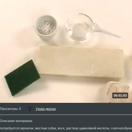
00:01:03
Просмотры
: 0
Уроки декора
Описание материала
:
потребуется:перчатки, жесткая губка, воск, раствор щавелевой кислоты, хлопчатобума