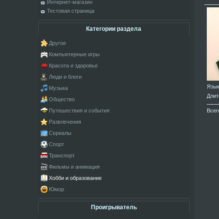
Интернет-магазин
Тестовая страница
Категории раздела
Другое
Компьютерные игры
Красота и здоровье
Люди и блоги
Язы
Музыка
Длит
Общество
Всег
Путешествия и события
Развлечения
Сериалы
Спорт
Транспорт
Фильмы и анимация
Хобби и образование
Юмор
Проигрыватель