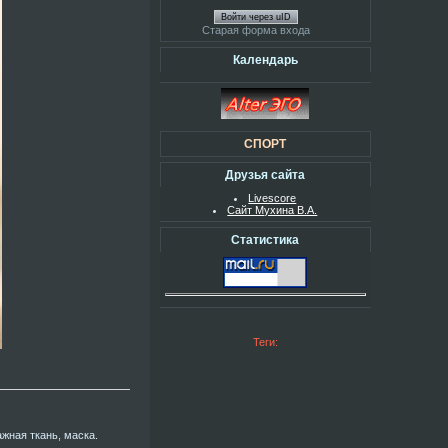
Войти через uID
Старая форма входа
Календарь
СПОРТ
Друзья сайта
Livescore
Сайт Мухина В.А.
Статистика
Теги:
жная ткань, маска.