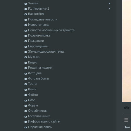
Хоккей
F1 Формула-1
Баскетбол
Последние новости
Новости часа
Новости мобильных устройств
Поэзия-лирика
Праздники
Евровидение
Железнодорожная тема
Музыка
Видео
Рецепты недели
Фото дня
Фотоальбомы
Тесты
Книги
Файлы
Блог
Форум
Онлайн игры
Гостевая книга
Информация о сайте
Обратная связь
Нам 