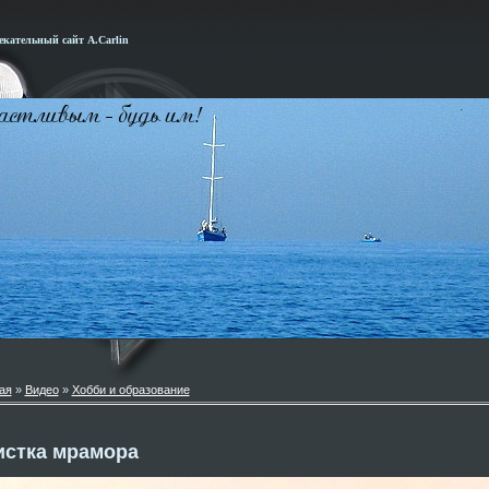
кательный сайт А.Carlin
ая
»
Видео
»
Хобби и образование
истка мрамора