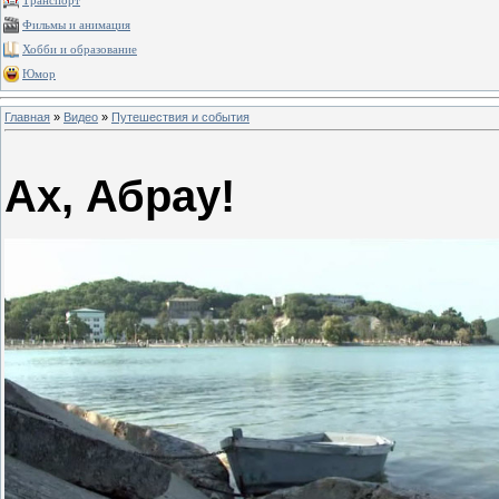
Транспорт
Фильмы и анимация
Хобби и образование
Юмор
Главная
»
Видео
»
Путешествия и события
Ах, Абрау!