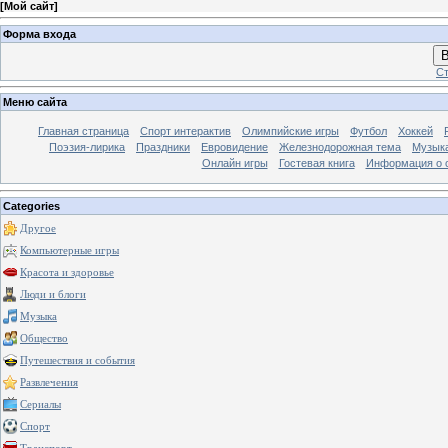
[
Мой сайт
]
Форма входа
В
Ст
Меню сайта
Главная страница
Спорт интерактив
Олимпийские игры
Футбол
Хоккей
Поэзия-лирика
Праздники
Евровидение
Железнодорожная тема
Музык
Онлайн игры
Гостевая книга
Информация о 
Categories
Другое
Компьютерные игры
Красота и здоровье
Люди и блоги
Музыка
Общество
Путешествия и события
Развлечения
Сериалы
Спорт