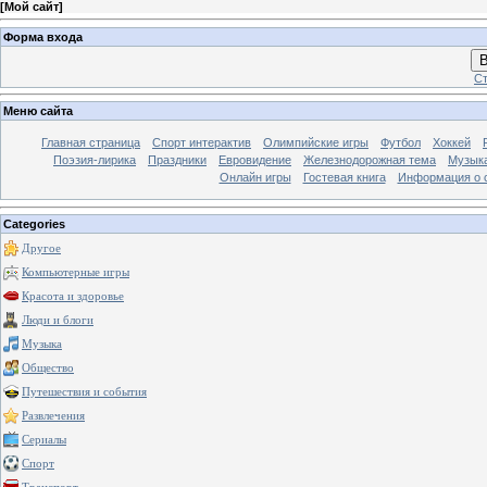
[
Мой сайт
]
Форма входа
В
Ст
Меню сайта
Главная страница
Спорт интерактив
Олимпийские игры
Футбол
Хоккей
Поэзия-лирика
Праздники
Евровидение
Железнодорожная тема
Музык
Онлайн игры
Гостевая книга
Информация о 
Categories
Другое
Компьютерные игры
Красота и здоровье
Люди и блоги
Музыка
Общество
Путешествия и события
Развлечения
Сериалы
Спорт