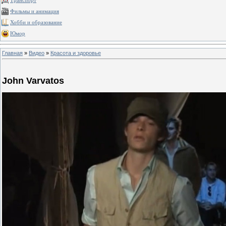
Транспорт
Фильмы и анимация
Хобби и образование
Юмор
Главная
»
Видео
»
Красота и здоровье
John Varvatos