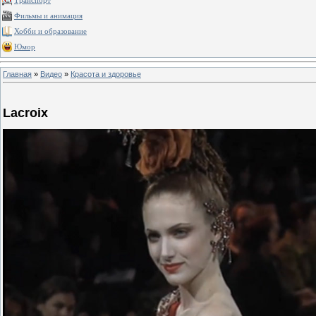
Транспорт
Фильмы и анимация
Хобби и образование
Юмор
Главная
»
Видео
»
Красота и здоровье
Lacroix