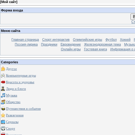
[
Мой сайт
]
Форма входа
В
Ст
Меню сайта
Главная страница
Спорт интерактив
Олимпийские игры
Футбол
Хоккей
Поэзия-лирика
Праздники
Евровидение
Железнодорожная тема
Музык
Онлайн игры
Гостевая книга
Информация о 
Categories
Другое
Компьютерные игры
Красота и здоровье
Люди и блоги
Музыка
Общество
Путешествия и события
Развлечения
Сериалы
Спорт