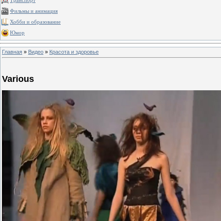
Транспорт
Фильмы и анимация
Хобби и образование
Юмор
Главная
»
Видео
»
Красота и здоровье
Various