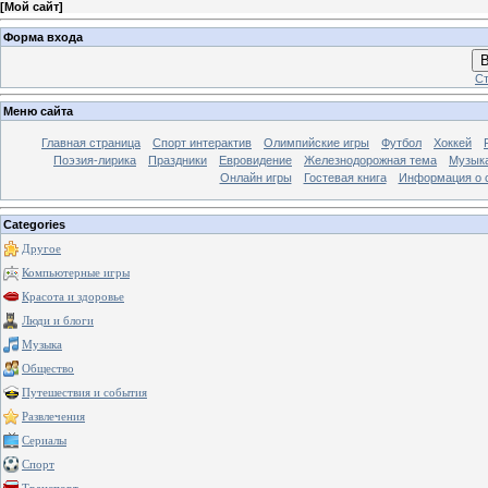
[
Мой сайт
]
Форма входа
В
Ст
Меню сайта
Главная страница
Спорт интерактив
Олимпийские игры
Футбол
Хоккей
Поэзия-лирика
Праздники
Евровидение
Железнодорожная тема
Музык
Онлайн игры
Гостевая книга
Информация о 
Categories
Другое
Компьютерные игры
Красота и здоровье
Люди и блоги
Музыка
Общество
Путешествия и события
Развлечения
Сериалы
Спорт