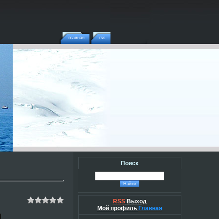
главная
rss
Поиск
RSS
Выход
Мой профиль
Главная