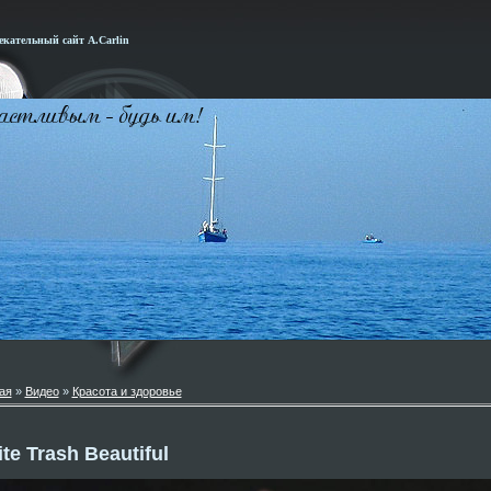
кательный сайт А.Carlin
ая
»
Видео
»
Красота и здоровье
te Trash Beautiful