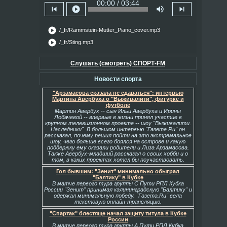
00:00 / 03:44
skip_previous
play_circle
volume_up
skip_next
play_circle
/_fr/Rammstein-Mutter_Piano_cover.mp3
play_circle
/_fr/Sting.mp3
Слушать (смотреть) СПОРТ-FM
Новости спорта
"Арзамасова сказала не сдаваться": интервью
Мартина Авербуха о "Выживалити", фигурке и
футболе
Мартин Авербух -- сын Ильи Авербуха и Ирины
Лобачевой -- впервые в жизни принял участие в
крупном телевизионном проекте -- шоу "Выживалити.
Наследники". В большом интервью "Газете.Ru" он
рассказал, почему решил пойти на это экстремальное
шоу, чего больше всего боялся на острове и какую
поддержку ему оказали родители и Лиза Арзамасова.
Также Авербух-младший рассказал о своих хобби и о
том, в каких проектах хотел бы поучаствовать.
Гол бывшим: "Зенит" минимально обыграл
"Балтику" в Кубке
В матче первого тура группы С Пути РПЛ Кубка
России "Зенит" принимал калининградскую "Балтику" и
одержал минимальную победу. "Газета.Ru" вела
текстовую онлайн-трансляцию.
"Спартак" блестяще начал защиту титула в Кубке
России
В матче первого тура группы А Пути РПЛ Кубка