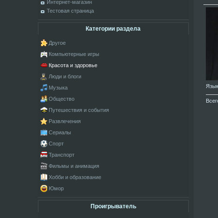
Интернет-магазин
Тестовая страница
Категории раздела
Другое
Компьютерные игры
Красота и здоровье
Люди и блоги
Язы
Музыка
Общество
Всег
Путешествия и события
Развлечения
Сериалы
Спорт
Транспорт
Фильмы и анимация
Хобби и образование
Юмор
Проигрыватель