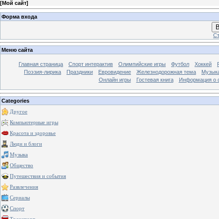
[
Мой сайт
]
Форма входа
В
Ст
Меню сайта
Главная страница
Спорт интерактив
Олимпийские игры
Футбол
Хоккей
Поэзия-лирика
Праздники
Евровидение
Железнодорожная тема
Музык
Онлайн игры
Гостевая книга
Информация о 
Categories
Другое
Компьютерные игры
Красота и здоровье
Люди и блоги
Музыка
Общество
Путешествия и события
Развлечения
Сериалы
Спорт