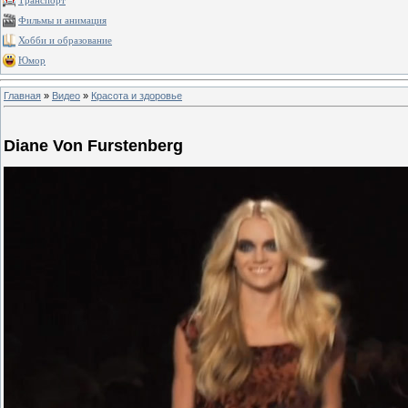
Транспорт
Фильмы и анимация
Хобби и образование
Юмор
Главная
»
Видео
»
Красота и здоровье
Diane Von Furstenberg