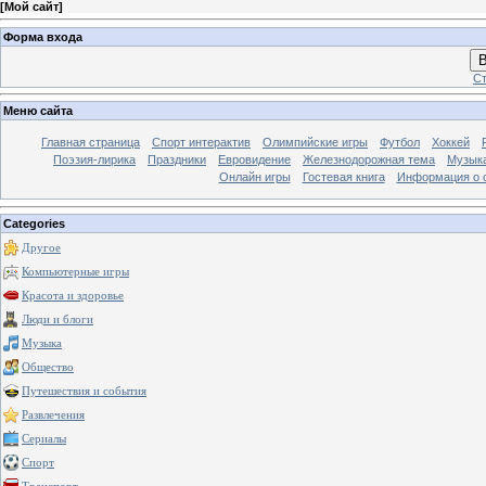
[
Мой сайт
]
Форма входа
В
Ст
Меню сайта
Главная страница
Спорт интерактив
Олимпийские игры
Футбол
Хоккей
Поэзия-лирика
Праздники
Евровидение
Железнодорожная тема
Музык
Онлайн игры
Гостевая книга
Информация о 
Categories
Другое
Компьютерные игры
Красота и здоровье
Люди и блоги
Музыка
Общество
Путешествия и события
Развлечения
Сериалы
Спорт