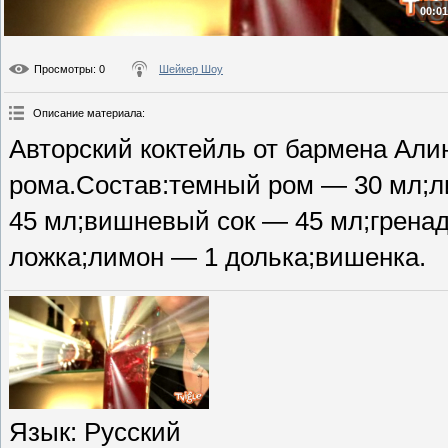
00:01
Просмотры
: 0
Шейкер Шоу
Описание материала
:
Авторский коктейль от бармена Ал
рома.Состав:темный ром — 30 мл;л
45 мл;вишневый сок — 45 мл;грена
ложка;лимон — 1 долька;вишенка.
Язык
: Русский