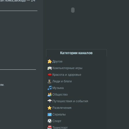
ая ложка;авокадо — 1/4
Категории каналов
Другое
Компьютерные игры
Красота и здоровье
Люди и блоги
ли.
Музыка
Общество
Путешествия и события
Развлечения
Сериалы
Спорт
Транспорт