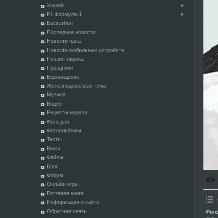
Хоккей
F1 Формула-1
Баскетбол
Последние новости
Новости часа
Новости мобильных устройств
Поэзия-лирика
Праздники
Евровидение
Железнодорожная тема
Музыка
Видео
Рецепты недели
Фото дня
Фотоальбомы
Тесты
Книги
Файлы
Блог
Форум
Онлайн игры
Гостевая книга
Информация о сайте
Обратная связь
Филе