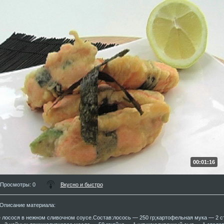
00:01:16
Просмотры
: 0
Вкусно и быстро
Описание материала
:
 лосося в нежном сливочном соусе.Состав:лосось — 250 гр;картофельная мука — 2 с