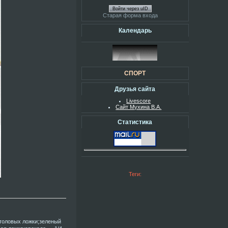
Войти через uID
Старая форма входа
Календарь
СПОРТ
Друзья сайта
Livescore
Сайт Мухина В.А.
Статистика
Теги:
толовых ложки;зеленый