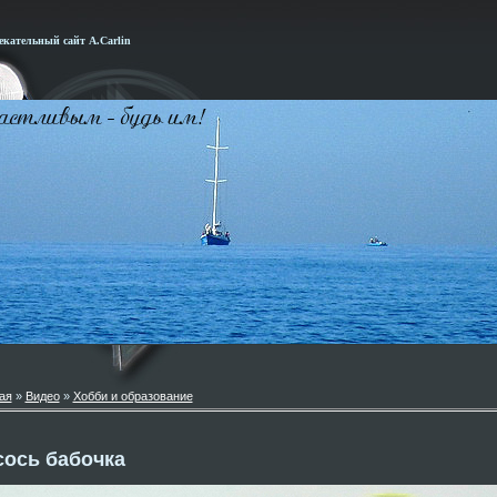
кательный сайт А.Carlin
ая
»
Видео
»
Хобби и образование
сось бабочка