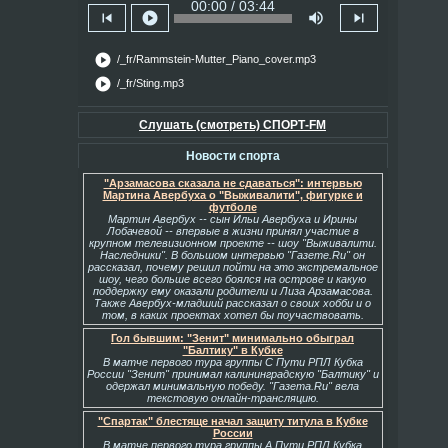
00:00 / 03:44
skip_previous
play_circle
volume_up
skip_next
play_circle
/_fr/Rammstein-Mutter_Piano_cover.mp3
play_circle
/_fr/Sting.mp3
Слушать (смотреть) СПОРТ-FM
Новости спорта
"Арзамасова сказала не сдаваться": интервью
Мартина Авербуха о "Выживалити", фигурке и
футболе
Мартин Авербух -- сын Ильи Авербуха и Ирины
Лобачевой -- впервые в жизни принял участие в
крупном телевизионном проекте -- шоу "Выживалити.
Наследники". В большом интервью "Газете.Ru" он
рассказал, почему решил пойти на это экстремальное
шоу, чего больше всего боялся на острове и какую
поддержку ему оказали родители и Лиза Арзамасова.
Также Авербух-младший рассказал о своих хобби и о
том, в каких проектах хотел бы поучаствовать.
Гол бывшим: "Зенит" минимально обыграл
"Балтику" в Кубке
В матче первого тура группы С Пути РПЛ Кубка
России "Зенит" принимал калининградскую "Балтику" и
одержал минимальную победу. "Газета.Ru" вела
текстовую онлайн-трансляцию.
"Спартак" блестяще начал защиту титула в Кубке
России
В матче первого тура группы А Пути РПЛ Кубка