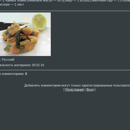
— 2 чайных ложки;оливковое масло — 50 гр;яйцо — 1 штука;сливочный сыр — 1 столов
и;нори — 1 лист.
к
: Русский
ельность материала
: 00:01:16
о комментариев
:
0
Добавлять комментарии могут только зарегистрированные пользовате
[
Регистрация
|
Вход
]