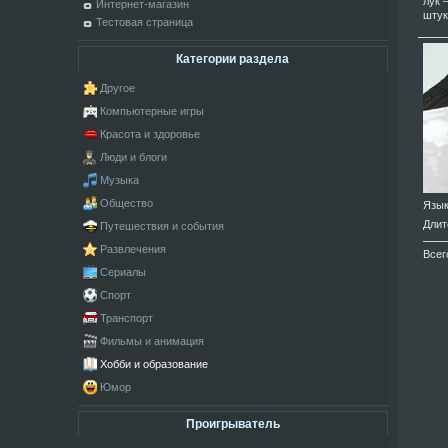
лук 
Интернет-магазин
штук
Тестовая страница
Категории раздела
Другое
Компьютерные игры
Красота и здоровье
Люди и блоги
Музыка
Общество
Язы
Длит
Путешествия и события
Развлечения
Всег
Сериалы
Спорт
Транспорт
Фильмы и анимация
Хобби и образование
Юмор
Проигрыватель