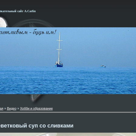
кательный сайт А.Carlin
ая
»
Видео
»
Хобби и образование
ветковый суп со сливками