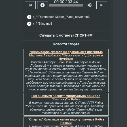
00:00 / 03:44
skip_previous
play_circle
volume_up
skip_next
play_circle
/_fr/Rammstein-Mutter_Piano_cover.mp3
play_circle
/_fr/Sting.mp3
Слушать (смотреть) СПОРТ-FM
Новости спорта
"Арзамасова сказала не сдаваться": интервью
Мартина Авербуха о "Выживалити", фигурке и
футболе
Мартин Авербух -- сын Ильи Авербуха и Ирины
Лобачевой -- впервые в жизни принял участие в
крупном телевизионном проекте -- шоу "Выживалити.
Наследники". В большом интервью "Газете.Ru" он
рассказал, почему решил пойти на это экстремальное
шоу, чего больше всего боялся на острове и какую
поддержку ему оказали родители и Лиза Арзамасова.
Также Авербух-младший рассказал о своих хобби и о
том, в каких проектах хотел бы поучаствовать.
Гол бывшим: "Зенит" минимально обыграл
"Балтику" в Кубке
В матче первого тура группы С Пути РПЛ Кубка
России "Зенит" принимал калининградскую "Балтику" и
одержал минимальную победу. "Газета.Ru" вела
текстовую онлайн-трансляцию.
"Спартак" блестяще начал защиту титула в Кубке
России
В матче первого тура группы А Пути РПЛ Кубка