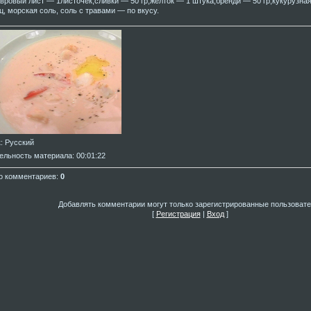
авровый лист — 1листочек;сливки — 50 гр;желток — 1 штука;бренди — 50 гр;кукурузна
ц, морская соль, соль с травами — по вкусу.
к
: Русский
ельность материала
: 00:01:22
о комментариев
:
0
Добавлять комментарии могут только зарегистрированные пользовате
[
Регистрация
|
Вход
]