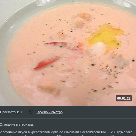
00:01:22
Просмотры
: 0
Вкусно и быстро
Описание материала
:
е звучание вкуса в креветковом супе со сливками.Состав:креветки — 200 гр;молоко —