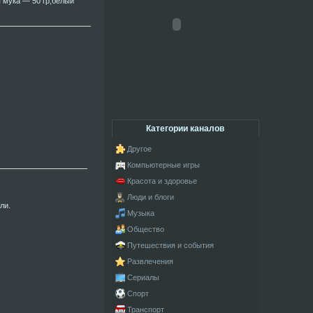
я мука — 50 гр;белый
Категории каналов
Другое
Компьютерные игры
Красота и здоровье
Люди и блоги
ли.
Музыка
Общество
Путешествия и события
Развлечения
Сериалы
Спорт
Транспорт