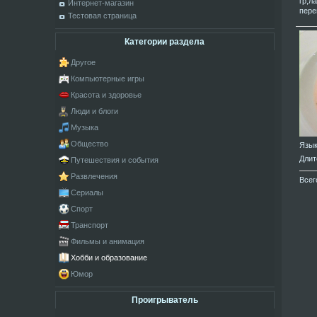
гр;л
Интернет-магазин
пере
Тестовая страница
Категории раздела
Другое
Компьютерные игры
Красота и здоровье
Люди и блоги
Музыка
Общество
Язы
Длит
Путешествия и события
Развлечения
Всег
Сериалы
Спорт
Транспорт
Фильмы и анимация
Хобби и образование
Юмор
Проигрыватель