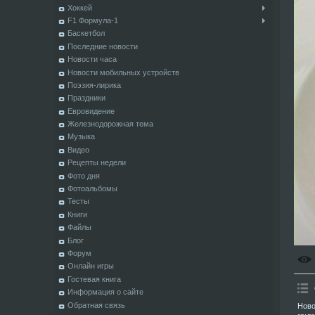
Хоккей
F1 Формула-1
Баскетбол
Последние новости
Новости часа
Новости мобильных устройств
Поэзия-лирика
Праздники
Евровидение
Железнодорожная тема
Музыка
Видео
Рецепты недели
Фото дня
Фотоальбомы
Тесты
Книги
Файлы
Блог
Форум
Онлайн игры
Гостевая книга
Информация о сайте
Обратная связь
Ново