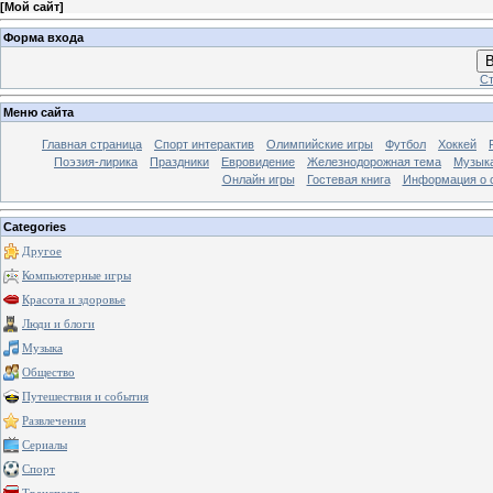
[
Мой сайт
]
Форма входа
В
Ст
Меню сайта
Главная страница
Спорт интерактив
Олимпийские игры
Футбол
Хоккей
Поэзия-лирика
Праздники
Евровидение
Железнодорожная тема
Музык
Онлайн игры
Гостевая книга
Информация о 
Categories
Другое
Компьютерные игры
Красота и здоровье
Люди и блоги
Музыка
Общество
Путешествия и события
Развлечения
Сериалы
Спорт