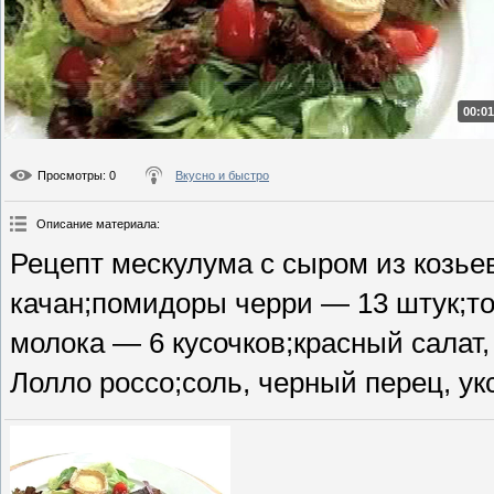
00:01
Просмотры
: 0
Вкусно и быстро
Описание материала
:
Рецепт мескулума с сыром из козье
качан;помидоры черри — 13 штук;то
молока — 6 кусочков;красный салат,
Лолло россо;соль, черный перец, ук