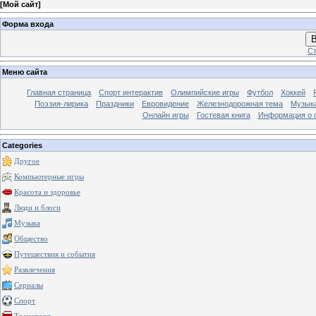
[
Мой сайт
]
Форма входа
В
Ст
Меню сайта
Главная страница
Спорт интерактив
Олимпийские игры
Футбол
Хоккей
Поэзия-лирика
Праздники
Евровидение
Железнодорожная тема
Музык
Онлайн игры
Гостевая книга
Информация о 
Categories
Другое
Компьютерные игры
Красота и здоровье
Люди и блоги
Музыка
Общество
Путешествия и события
Развлечения
Сериалы
Спорт