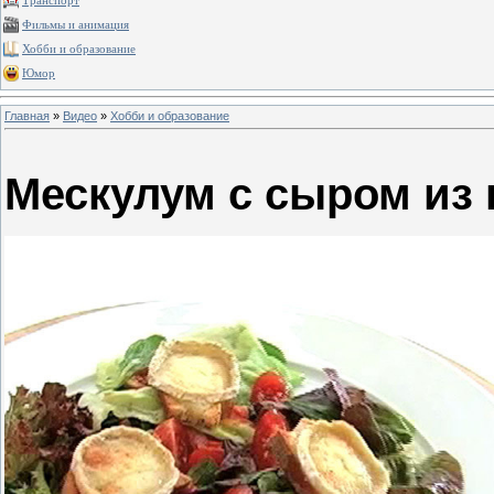
Транспорт
Фильмы и анимация
Хобби и образование
Юмор
Главная
»
Видео
»
Хобби и образование
Мескулум с сыром из 