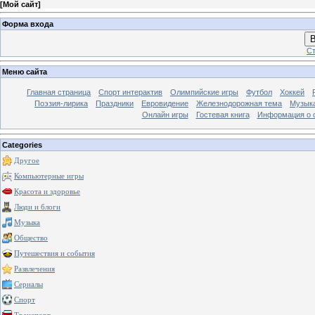
[
Мой сайт
]
Форма входа
В
Ст
Меню сайта
Главная страница
Спорт интерактив
Олимпийские игры
Футбол
Хоккей
Поэзия-лирика
Праздники
Евровидение
Железнодорожная тема
Музык
Онлайн игры
Гостевая книга
Информация о 
Categories
Другое
Компьютерные игры
Красота и здоровье
Люди и блоги
Музыка
Общество
Путешествия и события
Развлечения
Сериалы
Спорт