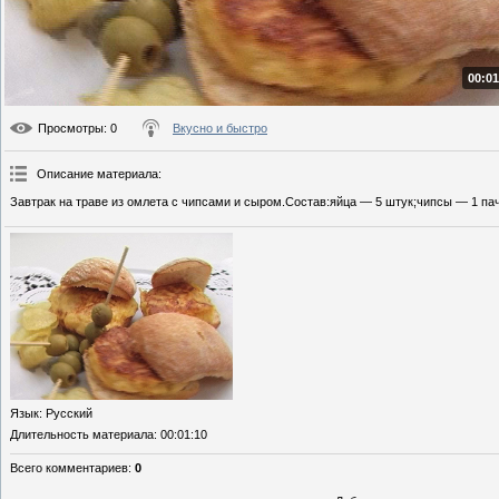
00:01
Просмотры
: 0
Вкусно и быстро
Описание материала
:
Завтрак на траве из омлета с чипсами и сыром.Состав:яйца — 5 штук;чипсы — 1 пач
Язык
: Русский
Длительность материала
: 00:01:10
Всего комментариев
:
0