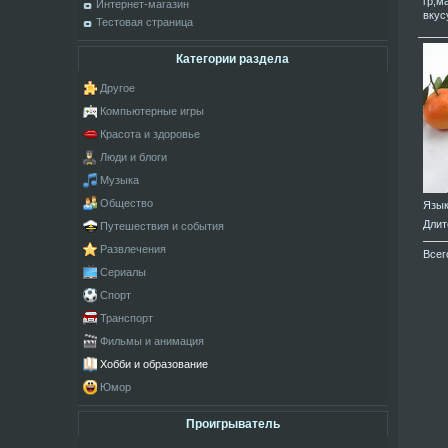
гр;м
Интернет-магазин
вкус
Тестовая страница
Категории раздела
Другое
Компьютерные игры
Красота и здоровье
Люди и блоги
Музыка
Общество
Язы
Длит
Путешествия и события
Развлечения
Всег
Сериалы
Спорт
Транспорт
Фильмы и анимация
Хобби и образование
Юмор
Проигрыватель