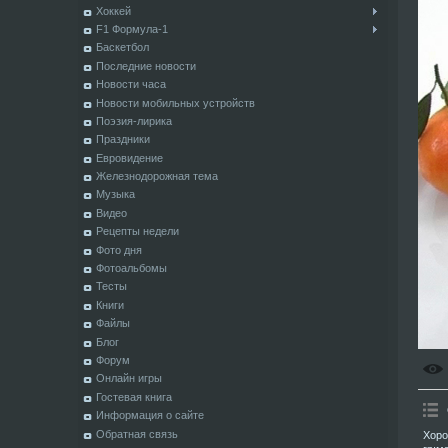
Хоккей
F1 Формула-1
Баскетбол
Последние новости
Новости часа
Новости мобильных устройств
Поэзия-лирика
Праздники
Евровидение
Железнодорожная тема
Музыка
Видео
Рецепты недели
Фото дня
Фотоальбомы
Тесты
Книги
Файлы
Блог
Форум
Онлайн игры
Гостевая книга
Информация о сайте
Обратная связь
Хоро