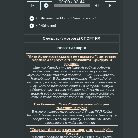
00:00 / 03:44
skip_previous
play_circle
volume_up
skip_next
play_circle
/_fr/Rammstein-Mutter_Piano_cover.mp3
play_circle
/_fr/Sting.mp3
Слушать (смотреть) СПОРТ-FM
Новости спорта
"Лиза Арзамасова сказала не сдаваться": интервью
Мартина Авербуха о "Выживалити", фигурке и
футболе
Мартин Авербух -- сын Ильи Авербуха и Ирины
Лобачевой -- впервые в жизни принял участие в
крупном телевизионном проекте -- шоу "Выживалити.
Наследники". В большом интервью "Газете.Ru" он
рассказал, почему решил пойти на это экстремальное
шоу, чего больше всего боялся на острове и какую
поддержку ему оказали родители и Лиза Арзамасова.
Также Авербух-младший рассказал о своих хобби и о
том, в каких проектах хотел бы поучаствовать.
Гол бывшим: "Зенит" минимально обыграл
"Балтику" в Кубке
В матче первого тура группы С Пути РПЛ Кубка
России "Зенит" принимал калининградскую "Балтику" и
одержал минимальную победу. "Газета.Ru" вела
текстовую онлайн-трансляцию.
"Спартак" блестяще начал защиту титула в Кубке
России
В матче первого тура группы А Пути РПЛ Кубка