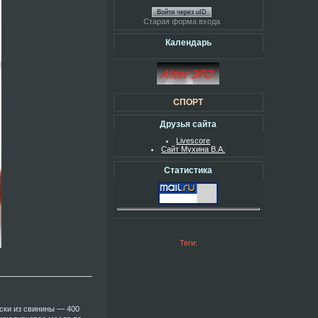
Войти через uID
Старая форма входа
Календарь
СПОРТ
Друзья сайта
Livescore
Сайт Мухина В.А.
Статистика
Теги:
аски из свинины — 400