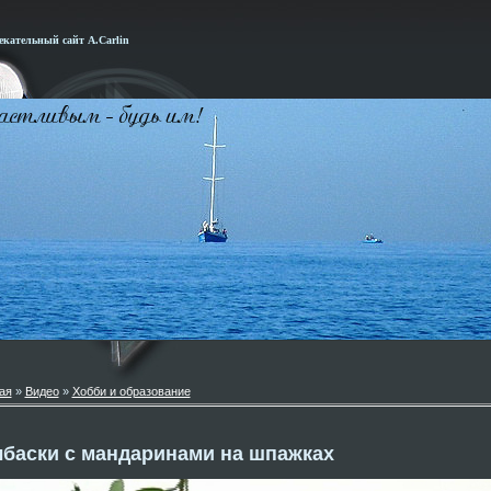
кательный сайт А.Carlin
ая
»
Видео
»
Хобби и образование
баски с мандаринами на шпажках