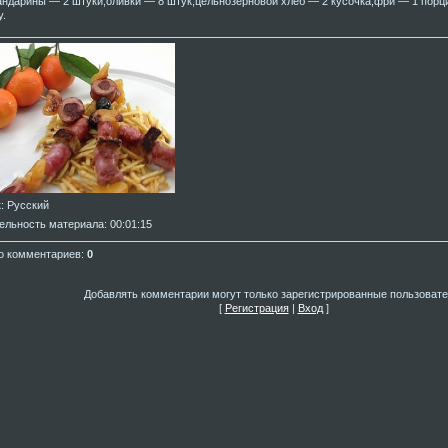
андарины — 2 штуки;оливки — 8 штук;цельнозерновой хлеб — 2 кусочка;фри — 1 порц
у.
к
: Русский
ельность материала
: 00:01:15
о комментариев
:
0
Добавлять комментарии могут только зарегистрированные пользовате
[
Регистрация
|
Вход
]