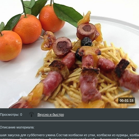
00:01:15
Просмотры
: 0
Вкусно и быстро
Описание материала
:
шая закуска для субботнего ужина.Состав:колбаски из утки, колбаски из курицы, колб