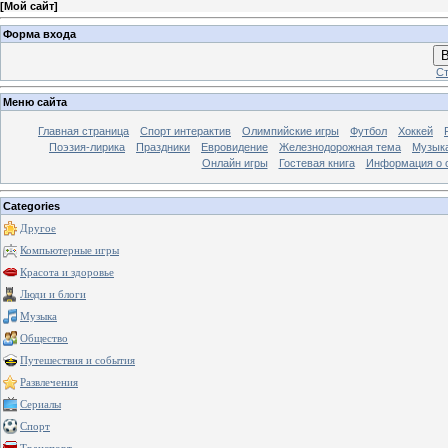
[
Мой сайт
]
Форма входа
В
Ст
Меню сайта
Главная страница
Спорт интерактив
Олимпийские игры
Футбол
Хоккей
Поэзия-лирика
Праздники
Евровидение
Железнодорожная тема
Музык
Онлайн игры
Гостевая книга
Информация о 
Categories
Другое
Компьютерные игры
Красота и здоровье
Люди и блоги
Музыка
Общество
Путешествия и события
Развлечения
Сериалы
Спорт