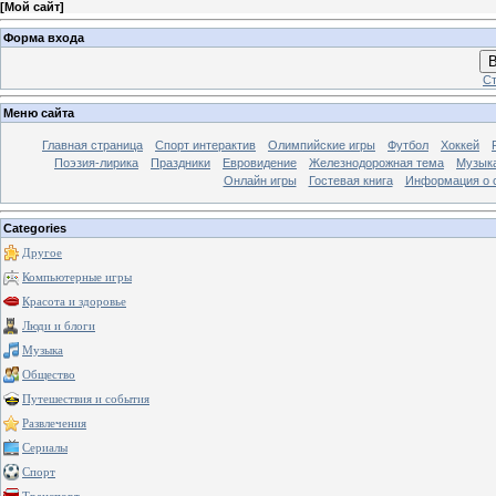
[
Мой сайт
]
Форма входа
В
Ст
Меню сайта
Главная страница
Спорт интерактив
Олимпийские игры
Футбол
Хоккей
Поэзия-лирика
Праздники
Евровидение
Железнодорожная тема
Музык
Онлайн игры
Гостевая книга
Информация о 
Categories
Другое
Компьютерные игры
Красота и здоровье
Люди и блоги
Музыка
Общество
Путешествия и события
Развлечения
Сериалы
Спорт