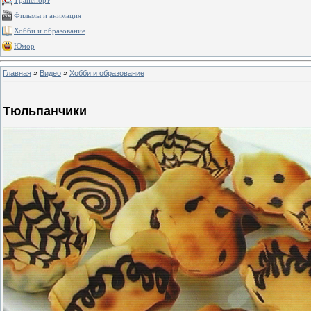
Транспорт
Фильмы и анимация
Хобби и образование
Юмор
Главная
»
Видео
»
Хобби и образование
Тюльпанчики