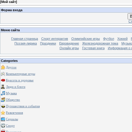
[
Мой сайт
]
Форма входа
В
Ст
Меню сайта
Главная страница
Спорт интерактив
Олимпийские игры
Футбол
Хоккей
Поэзия-лирика
Праздники
Евровидение
Железнодорожная тема
Музык
Онлайн игры
Гостевая книга
Информация о 
Categories
Другое
Компьютерные игры
Красота и здоровье
Люди и блоги
Музыка
Общество
Путешествия и события
Развлечения
Сериалы
Спорт