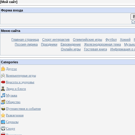
[
Мой сайт
]
Форма входа
В
Ст
Меню сайта
Главная страница
Спорт интерактив
Олимпийские игры
Футбол
Хоккей
Поэзия-лирика
Праздники
Евровидение
Железнодорожная тема
Музык
Онлайн игры
Гостевая книга
Информация о 
Categories
Другое
Компьютерные игры
Красота и здоровье
Люди и блоги
Музыка
Общество
Путешествия и события
Развлечения
Сериалы
Спорт