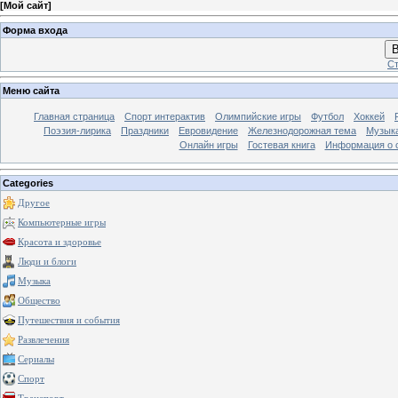
[
Мой сайт
]
Форма входа
В
Ст
Меню сайта
Главная страница
Спорт интерактив
Олимпийские игры
Футбол
Хоккей
Поэзия-лирика
Праздники
Евровидение
Железнодорожная тема
Музык
Онлайн игры
Гостевая книга
Информация о 
Categories
Другое
Компьютерные игры
Красота и здоровье
Люди и блоги
Музыка
Общество
Путешествия и события
Развлечения
Сериалы
Спорт