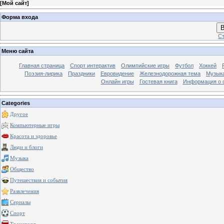
[
Мой сайт
]
Форма входа
В
Ст
Меню сайта
Главная страница
Спорт интерактив
Олимпийские игры
Футбол
Хоккей
Поэзия-лирика
Праздники
Евровидение
Железнодорожная тема
Музык
Онлайн игры
Гостевая книга
Информация о 
Categories
Другое
Компьютерные игры
Красота и здоровье
Люди и блоги
Музыка
Общество
Путешествия и события
Развлечения
Сериалы
Спорт