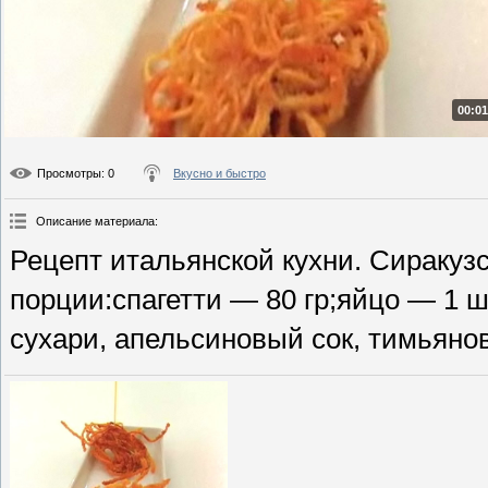
00:01
Просмотры
: 0
Вкусно и быстро
Описание материала
:
Рецепт итальянской кухни. Сиракуз
порции:спагетти — 80 гр;яйцо — 1 
сухари, апельсиновый сок, тимьяно