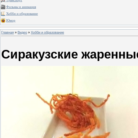
Транспорт
Фильмы и анимация
Хобби и образование
Юмор
Главная
»
Видео
»
Хобби и образование
Сиракузские жаренны