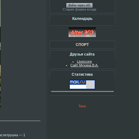
Войти через uID
Старая форма входа
Календарь
СПОРТ
Друзья сайта
Livescore
Сайт Мухина В.А.
Статистика
Теги:
ки;петрушка — 1