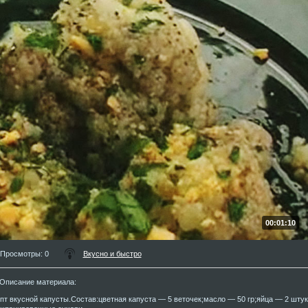
00:01:10
Просмотры
: 0
Вкусно и быстро
Описание материала
:
пт вкусной капусты.Состав:цветная капуста — 5 веточек;масло — 50 гр;яйца — 2 шту