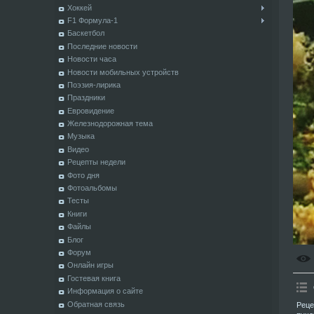
Хоккей
F1 Формула-1
Баскетбол
Последние новости
Новости часа
Новости мобильных устройств
Поэзия-лирика
Праздники
Евровидение
Железнодорожная тема
Музыка
Видео
Рецепты недели
Фото дня
Фотоальбомы
Тесты
Книги
Файлы
Блог
Форум
Онлайн игры
Гостевая книга
Информация о сайте
Обратная связь
Реце