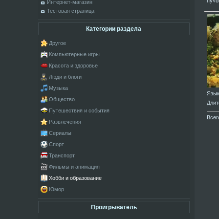
пучо
Интернет-магазин
Тестовая страница
Категории раздела
Другое
Компьютерные игры
Красота и здоровье
Люди и блоги
Музыка
Язы
Общество
Длит
Путешествия и события
Всег
Развлечения
Сериалы
Спорт
Транспорт
Фильмы и анимация
Хобби и образование
Юмор
Проигрыватель