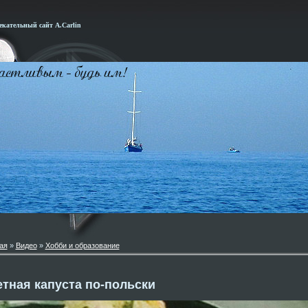
кательный сайт А.Carlin
ая
»
Видео
»
Хобби и образование
тная капуста по-польски