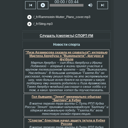
00:00 / 03:44
skip_previous
play_circle
volume_up
skip_next
play_circle
/_fr/Rammstein-Mutter_Piano_cover.mp3
play_circle
/_fr/Sting.mp3
Слушать (смотреть) СПОРТ-FM
Новости спорта
"Лиза Арзамасова сказала не сдаваться": интервью
Мартина Авербуха о "Выживалити", фигурке и
футболе
Мартин Авербух -- сын Ильи Авербуха и Ирины
Лобачевой -- впервые в жизни принял участие в
крупном телевизионном проекте -- шоу "Выживалити.
Наследники". В большом интервью "Газете.Ru" он
рассказал, почему решил пойти на это экстремальное
шоу, чего больше всего боялся на острове и какую
поддержку ему оказали родители и Лиза Арзамасова.
Также Авербух-младший рассказал о своих хобби и о
том, в каких проектах хотел бы поучаствовать.
Гол бывшим: "Зенит" минимально обыграл
"Балтику" в Кубке
В матче первого тура группы С Пути РПЛ Кубка
России "Зенит" принимал калининградскую "Балтику" и
одержал минимальную победу. "Газета.Ru" вела
текстовую онлайн-трансляцию.
"Спартак" блестяще начал защиту титула в Кубке
России
В матче первого тура группы А Пути РПЛ Кубка