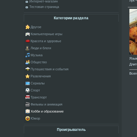
лук 
Интернет-магазин
Тестовая страница
Категории раздела
Другое
Компьютерные игры
Красота и здоровье
Люди и блоги
Музыка
Язы
Общество
Длит
Путешествия и события
Всег
Развлечения
Сериалы
Спорт
Транспорт
Фильмы и анимация
Хобби и образование
Юмор
Проигрыватель