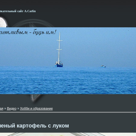
кательный сайт А.Carlin
ая
»
Видео
»
Хобби и образование
ченый картофель с луком