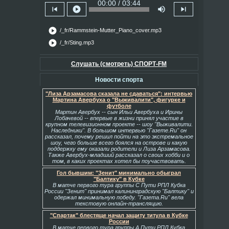
00:00 / 03:44
skip_previous
play_circle
volume_up
skip_next
play_circle
/_fr/Rammstein-Mutter_Piano_cover.mp3
play_circle
/_fr/Sting.mp3
Слушать (смотреть) СПОРТ-FM
Новости спорта
"Лиза Арзамасова сказала не сдаваться": интервью
Мартина Авербуха о "Выживалити", фигурке и
футболе
Мартин Авербух -- сын Ильи Авербуха и Ирины
Лобачевой -- впервые в жизни принял участие в
крупном телевизионном проекте -- шоу "Выживалити.
Наследники". В большом интервью "Газете.Ru" он
рассказал, почему решил пойти на это экстремальное
шоу, чего больше всего боялся на острове и какую
поддержку ему оказали родители и Лиза Арзамасова.
Также Авербух-младший рассказал о своих хобби и о
том, в каких проектах хотел бы поучаствовать.
Гол бывшим: "Зенит" минимально обыграл
"Балтику" в Кубке
В матче первого тура группы С Пути РПЛ Кубка
России "Зенит" принимал калининградскую "Балтику" и
одержал минимальную победу. "Газета.Ru" вела
текстовую онлайн-трансляцию.
"Спартак" блестяще начал защиту титула в Кубке
России
В матче первого тура группы А Пути РПЛ Кубка