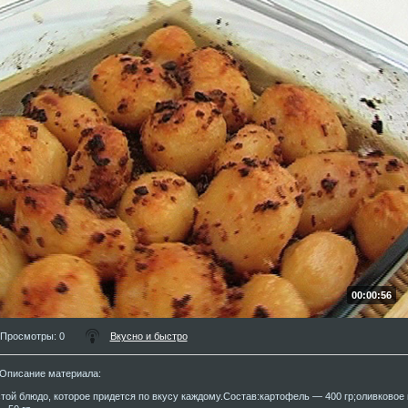
00:00:56
Просмотры
: 0
Вкусно и быстро
Описание материала
:
той блюдо, которое придется по вкусу каждому.Состав:картофель — 400 гр;оливковое