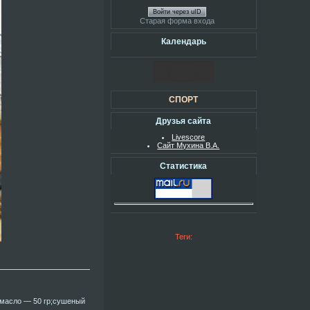
Войти через uID
Старая форма входа
Календарь
СПОРТ
Друзья сайта
Livescore
Сайт Мухина В.А.
Статистика
Теги:
 масло — 50 гр;сушеный