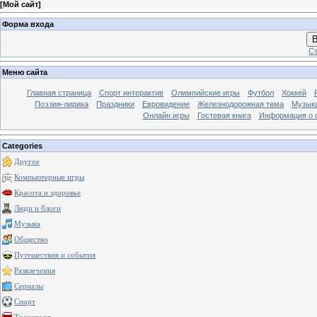
[
Мой сайт
]
Форма входа
В
Ст
Меню сайта
Главная страница
Спорт интерактив
Олимпийские игры
Футбол
Хоккей
Поэзия-лирика
Праздники
Евровидение
Железнодорожная тема
Музык
Онлайн игры
Гостевая книга
Информация о 
Categories
Другое
Компьютерные игры
Красота и здоровье
Люди и блоги
Музыка
Общество
Путешествия и события
Развлечения
Сериалы
Спорт