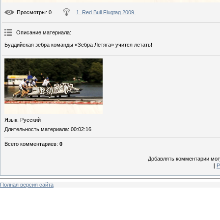
Просмотры
: 0
1. Red Bull Flugtag 2009.
Описание материала
:
Буддийская зебра команды «Зебра Летяга» учится летать!
Язык
: Русский
Длительность материала
: 00:02:16
Всего комментариев
:
0
Добавлять комментарии могу
[
Р
Полная версия сайта