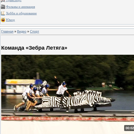
Транспорт
Фильмы и анимация
Хобби и образование
Юмор
Главная
»
Видео
»
Спорт
Команда «Зебра Летяга»
00:02