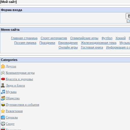
[
Мой сайт
]
Форма входа
В
Ст
Меню сайта
Главная страница
Спорт интерактив
Олимпийские игры
Футбол
Хоккей
Поэзия-лирика
Праздники
Евровидение
Железнодорожная тема
Музык
Онлайн игры
Гостевая книга
Информация о 
Categories
Другое
Компьютерные игры
Красота и здоровье
Люди и блоги
Музыка
Общество
Путешествия и события
Развлечения
Сериалы
Спорт