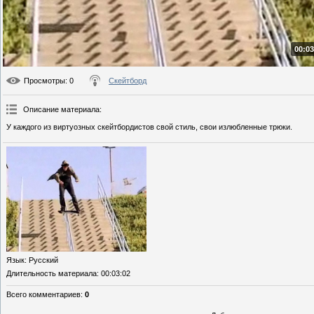
00:03
Просмотры
: 0
Скейтборд
Описание материала
:
У каждого из виртуозных скейтбордистов свой стиль, свои излюбленные трюки.
Язык
: Русский
Длительность материала
: 00:03:02
Всего комментариев
:
0